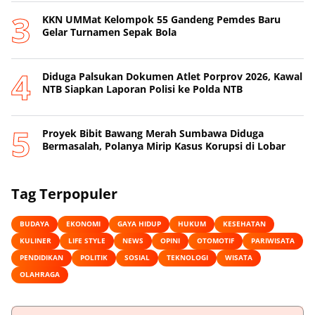
KKN UMMat Kelompok 55 Gandeng Pemdes Baru
Gelar Turnamen Sepak Bola
Diduga Palsukan Dokumen Atlet Porprov 2026, Kawal
NTB Siapkan Laporan Polisi ke Polda NTB
Proyek Bibit Bawang Merah Sumbawa Diduga
Bermasalah, Polanya Mirip Kasus Korupsi di Lobar
Tag Terpopuler
BUDAYA
EKONOMI
GAYA HIDUP
HUKUM
KESEHATAN
KULINER
LIFE STYLE
NEWS
OPINI
OTOMOTIF
PARIWISATA
PENDIDIKAN
POLITIK
SOSIAL
TEKNOLOGI
WISATA
OLAHRAGA