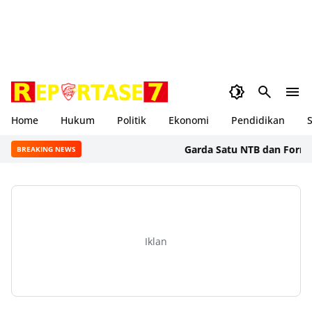
Home
Hukum
Politik
Ekonomi
Pendidikan
S
Garda Satu NTB dan Formal BSS 
BREAKING NEWS
Iklan