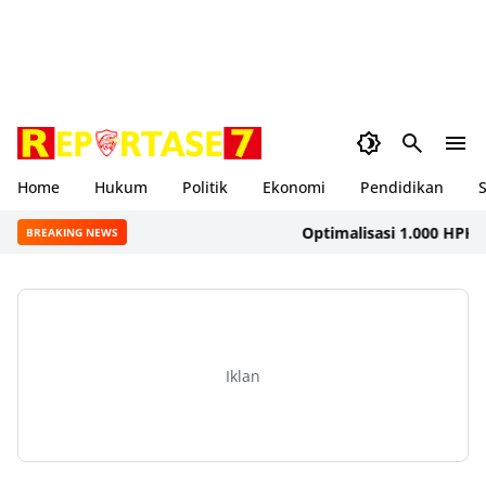
Home
Hukum
Politik
Ekonomi
Pendidikan
S
Optimalisasi 1.000 HPK, Dink
BREAKING NEWS
Iklan