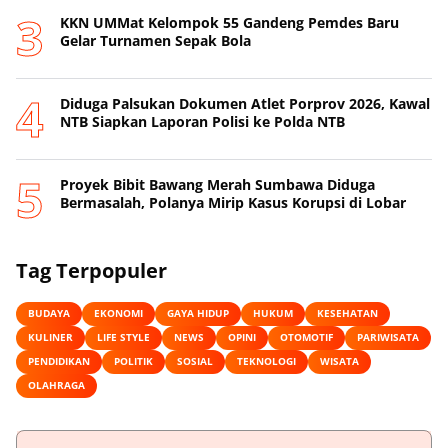
KKN UMMat Kelompok 55 Gandeng Pemdes Baru
Gelar Turnamen Sepak Bola
Diduga Palsukan Dokumen Atlet Porprov 2026, Kawal
NTB Siapkan Laporan Polisi ke Polda NTB
Proyek Bibit Bawang Merah Sumbawa Diduga
Bermasalah, Polanya Mirip Kasus Korupsi di Lobar
Tag Terpopuler
BUDAYA
EKONOMI
GAYA HIDUP
HUKUM
KESEHATAN
KULINER
LIFE STYLE
NEWS
OPINI
OTOMOTIF
PARIWISATA
PENDIDIKAN
POLITIK
SOSIAL
TEKNOLOGI
WISATA
OLAHRAGA