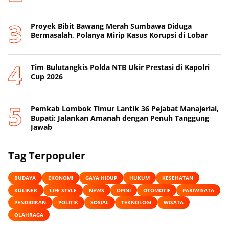
Proyek Bibit Bawang Merah Sumbawa Diduga
Bermasalah, Polanya Mirip Kasus Korupsi di Lobar
Tim Bulutangkis Polda NTB Ukir Prestasi di Kapolri
Cup 2026
Pemkab Lombok Timur Lantik 36 Pejabat Manajerial,
Bupati: Jalankan Amanah dengan Penuh Tanggung
Jawab
Tag Terpopuler
BUDAYA
EKONOMI
GAYA HIDUP
HUKUM
KESEHATAN
KULINER
LIFE STYLE
NEWS
OPINI
OTOMOTIF
PARIWISATA
PENDIDIKAN
POLITIK
SOSIAL
TEKNOLOGI
WISATA
OLAHRAGA