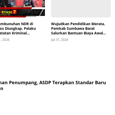
embunuhan NDR di
Wujudkan Pendidikan Merata,
os Diungkap, Pelaku
Pemkab Sumbawa Barat
atatan Kriminal
Salurkan Bantuan Biaya Awal
an
Masuk Sekolah Tahap II ke 2.736
1, 2026
Juli 31, 2026
Siswa
an Penumpang, ASDP Terapkan Standar Baru
an