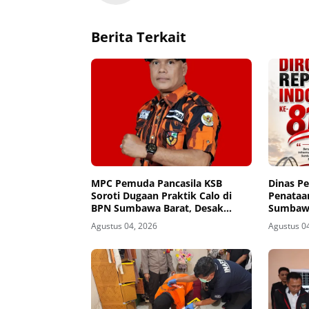
Berita Terkait
MPC Pemuda Pancasila KSB
Dinas P
Soroti Dugaan Praktik Calo di
Penataa
BPN Sumbawa Barat, Desak
Sumbaw
Evaluasi Total dan Turun Tangan
Dirgahay
Agustus 04, 2026
Agustus 0
Aparat Penegak Hukum
81