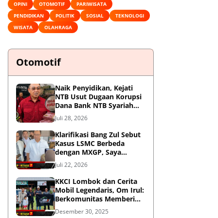
OPINI
OTOMOTIF
PARIWISATA
PENDIDIKAN
POLITIK
SOSIAL
TEKNOLOGI
WISATA
OLAHRAGA
Otomotif
Naik Penyidikan, Kejati
NTB Usut Dugaan Korupsi
Dana Bank NTB Syariah
untuk MXGP 2023
Juli 28, 2026
Klarifikasi Bang Zul Sebut
Kasus LSMC Berbeda
dengan MXGP, Saya
Dipanggil Sebagai Saksi
Juli 22, 2026
KKCI Lombok dan Cerita
Mobil Legendaris, Om Irul:
Berkomunitas Memberi
Manfaat dan Membangun
Desember 30, 2025
Imej Positif