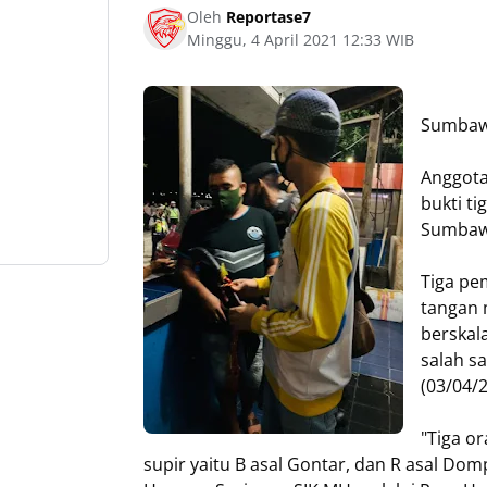
Oleh
Reportase7
Minggu, 4 April 2021 12:33 WIB
Sumbaw
Anggota
bukti t
Sumbawa
Tiga pem
tangan 
berskal
salah s
(03/04/
"Tiga or
supir yaitu B asal Gontar, dan R asal D