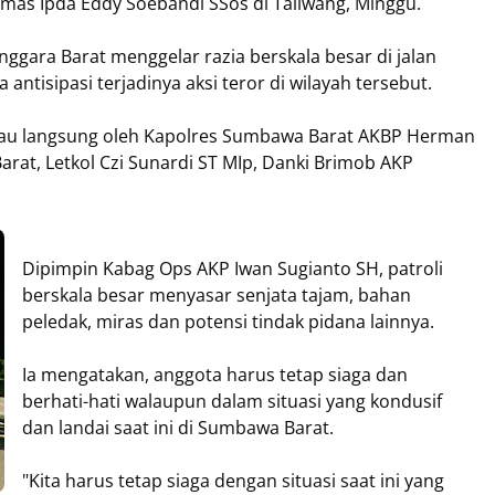
mas Ipda Eddy Soebandi SSos di Taliwang, Minggu.
gara Barat menggelar razia berskala besar di jalan
tisipasi terjadinya aksi teror di wilayah tersebut.
antau langsung oleh Kapolres Sumbawa Barat AKBP Herman
at, Letkol Czi Sunardi ST MIp, Danki Brimob AKP
Dipimpin Kabag Ops AKP Iwan Sugianto SH, patroli
berskala besar menyasar senjata tajam, bahan
peledak, miras dan potensi tindak pidana lainnya.
Ia mengatakan, anggota harus tetap siaga dan
berhati-hati walaupun dalam situasi yang kondusif
dan landai saat ini di Sumbawa Barat.
"Kita harus tetap siaga dengan situasi saat ini yang