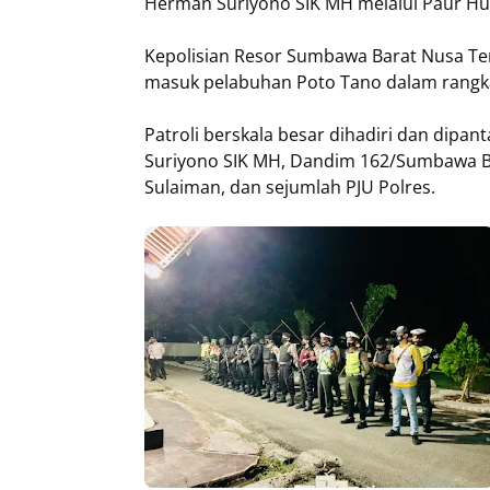
Herman Suriyono SIK MH melalui Paur Hu
Kepolisian Resor Sumbawa Barat Nusa Teng
masuk pelabuhan Poto Tano dalam rangka an
Patroli berskala besar dihadiri dan dip
Suriyono SIK MH, Dandim 162/Sumbawa Bar
Sulaiman, dan sejumlah PJU Polres.