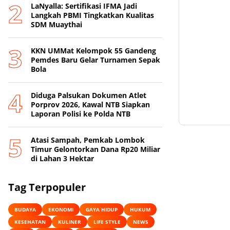
LaNyalla: Sertifikasi IFMA Jadi
Langkah PBMI Tingkatkan Kualitas
SDM Muaythai
KKN UMMat Kelompok 55 Gandeng
Pemdes Baru Gelar Turnamen Sepak
Bola
Diduga Palsukan Dokumen Atlet
Porprov 2026, Kawal NTB Siapkan
Laporan Polisi ke Polda NTB
Atasi Sampah, Pemkab Lombok
Timur Gelontorkan Dana Rp20 Miliar
di Lahan 3 Hektar
Tag Terpopuler
BUDAYA
EKONOMI
GAYA HIDUP
HUKUM
KESEHATAN
KULINER
LIFE STYLE
NEWS