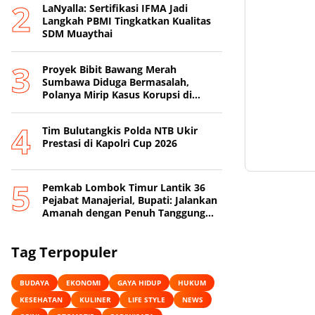
LaNyalla: Sertifikasi IFMA Jadi
Langkah PBMI Tingkatkan Kualitas
SDM Muaythai
Proyek Bibit Bawang Merah
Sumbawa Diduga Bermasalah,
Polanya Mirip Kasus Korupsi di
Lobar
Tim Bulutangkis Polda NTB Ukir
Prestasi di Kapolri Cup 2026
Pemkab Lombok Timur Lantik 36
Pejabat Manajerial, Bupati: Jalankan
Amanah dengan Penuh Tanggung
Jawab
Tag Terpopuler
BUDAYA
EKONOMI
GAYA HIDUP
HUKUM
KESEHATAN
KULINER
LIFE STYLE
NEWS