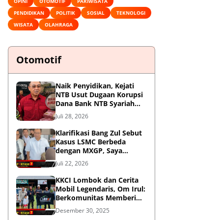
OPINI
OTOMOTIF
PARIWISATA
PENDIDIKAN
POLITIK
SOSIAL
TEKNOLOGI
WISATA
OLAHRAGA
Otomotif
Naik Penyidikan, Kejati
NTB Usut Dugaan Korupsi
Dana Bank NTB Syariah
untuk MXGP 2023
Juli 28, 2026
Klarifikasi Bang Zul Sebut
Kasus LSMC Berbeda
dengan MXGP, Saya
Dipanggil Sebagai Saksi
Juli 22, 2026
KKCI Lombok dan Cerita
Mobil Legendaris, Om Irul:
Berkomunitas Memberi
Manfaat dan Membangun
Desember 30, 2025
Imej Positif