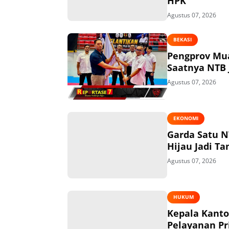
HPK
Agustus 07, 2026
BEKASI
Pengprov Mua
Saatnya NTB 
Agustus 07, 2026
EKONOMI
Garda Satu N
Hijau Jadi T
Agustus 07, 2026
HUKUM
Kepala Kant
Pelayanan P