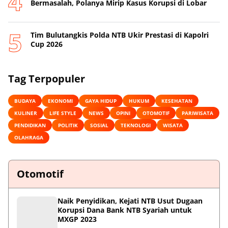
Bermasalah, Polanya Mirip Kasus Korupsi di Lobar
Tim Bulutangkis Polda NTB Ukir Prestasi di Kapolri
Cup 2026
Tag Terpopuler
BUDAYA
EKONOMI
GAYA HIDUP
HUKUM
KESEHATAN
KULINER
LIFE STYLE
NEWS
OPINI
OTOMOTIF
PARIWISATA
PENDIDIKAN
POLITIK
SOSIAL
TEKNOLOGI
WISATA
OLAHRAGA
Otomotif
Naik Penyidikan, Kejati NTB Usut Dugaan
Korupsi Dana Bank NTB Syariah untuk
MXGP 2023