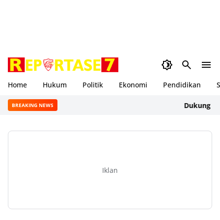
Home
Hukum
Politik
Ekonomi
Pendidikan
S
Dukung Gerakan
BREAKING NEWS
Iklan