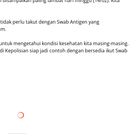
an disampaikan paling lambat hari minggu (14/02). Kita
 tidak perlu takut dengan Swab Antigen yang
am.
uga untuk mengetahui kondisi kesehatan kita masing-masing.
di Kepolisian siap jadi contoh dengan bersedia ikut Swab