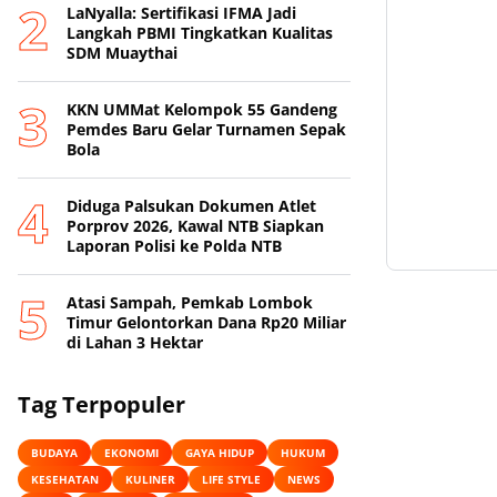
LaNyalla: Sertifikasi IFMA Jadi
Langkah PBMI Tingkatkan Kualitas
SDM Muaythai
KKN UMMat Kelompok 55 Gandeng
Pemdes Baru Gelar Turnamen Sepak
Bola
Diduga Palsukan Dokumen Atlet
Porprov 2026, Kawal NTB Siapkan
Laporan Polisi ke Polda NTB
Atasi Sampah, Pemkab Lombok
Timur Gelontorkan Dana Rp20 Miliar
di Lahan 3 Hektar
Tag Terpopuler
BUDAYA
EKONOMI
GAYA HIDUP
HUKUM
KESEHATAN
KULINER
LIFE STYLE
NEWS