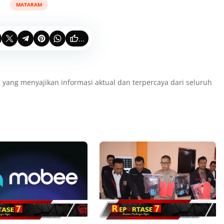
MATARAM
...
 yang menyajikan informasi aktual dan terpercaya dari seluruh