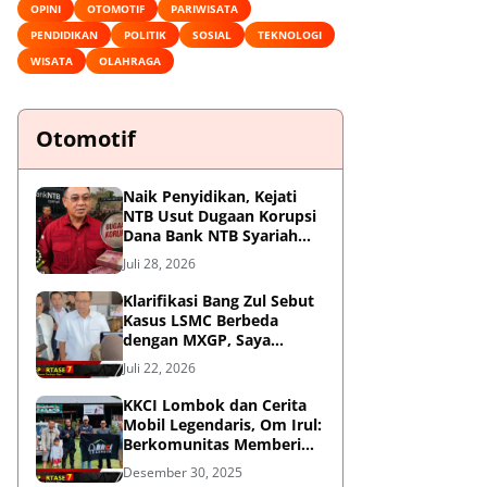
OPINI
OTOMOTIF
PARIWISATA
PENDIDIKAN
POLITIK
SOSIAL
TEKNOLOGI
WISATA
OLAHRAGA
Otomotif
Naik Penyidikan, Kejati
NTB Usut Dugaan Korupsi
Dana Bank NTB Syariah
untuk MXGP 2023
Juli 28, 2026
Klarifikasi Bang Zul Sebut
Kasus LSMC Berbeda
dengan MXGP, Saya
Dipanggil Sebagai Saksi
Juli 22, 2026
KKCI Lombok dan Cerita
Mobil Legendaris, Om Irul:
Berkomunitas Memberi
Manfaat dan Membangun
Desember 30, 2025
Imej Positif