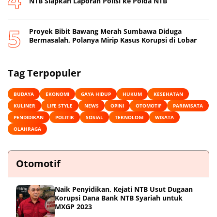
NTB Siapkan Laporan Polisi ke Polda NTB
Proyek Bibit Bawang Merah Sumbawa Diduga
Bermasalah, Polanya Mirip Kasus Korupsi di Lobar
Tag Terpopuler
BUDAYA
EKONOMI
GAYA HIDUP
HUKUM
KESEHATAN
KULINER
LIFE STYLE
NEWS
OPINI
OTOMOTIF
PARIWISATA
PENDIDIKAN
POLITIK
SOSIAL
TEKNOLOGI
WISATA
OLAHRAGA
Otomotif
Naik Penyidikan, Kejati NTB Usut Dugaan
Korupsi Dana Bank NTB Syariah untuk
MXGP 2023