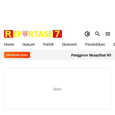
Home
Hukum
Politik
Ekonomi
Pendidikan
S
Pengprov Muaythai NTB Resmi
BREAKING NEWS
Iklan