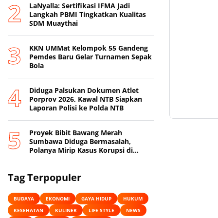
LaNyalla: Sertifikasi IFMA Jadi
Langkah PBMI Tingkatkan Kualitas
SDM Muaythai
KKN UMMat Kelompok 55 Gandeng
Pemdes Baru Gelar Turnamen Sepak
Bola
Diduga Palsukan Dokumen Atlet
Porprov 2026, Kawal NTB Siapkan
Laporan Polisi ke Polda NTB
Proyek Bibit Bawang Merah
Sumbawa Diduga Bermasalah,
Polanya Mirip Kasus Korupsi di
Lobar
Tag Terpopuler
BUDAYA
EKONOMI
GAYA HIDUP
HUKUM
KESEHATAN
KULINER
LIFE STYLE
NEWS