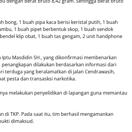
sabu dengan berat bruto 8,42 gram. Sehingga berat bruto
 bong, 1 buah pipa kaca berisi keristal putih, 1 buah
sumbu, 1 buah pipet berbentuk skop, 1 buah sendok
 bendel klip obat, 1 buah tas gengam, 2 unit handphone
 Iptu Masdidin SH., yang dikonfirmasi membenarkan
 penangkapan dilakukan berdasarkan informasi dari
ri terduga yang beralamatkan di jalan Cendrawasih,
pat pesta dan transasksi narkotika.
aknya melakukan penyelidikan di lapangan guna memantau
n di TKP. Pada saat itu, tim berhasil mengamankan
bukti dimaksud.