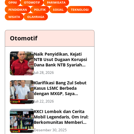
OPINI
OTOMOTIF
PARIWISATA
PENDIDIKAN
POLITIK
SOSIAL
TEKNOLOGI
WISATA
OLAHRAGA
Otomotif
Naik Penyidikan, Kejati
NTB Usut Dugaan Korupsi
Dana Bank NTB Syariah
untuk MXGP 2023
Juli 28, 2026
Klarifikasi Bang Zul Sebut
Kasus LSMC Berbeda
dengan MXGP, Saya
Dipanggil Sebagai Saksi
Juli 22, 2026
KKCI Lombok dan Cerita
Mobil Legendaris, Om Irul:
Berkomunitas Memberi
Manfaat dan Membangun
Desember 30, 2025
Imej Positif