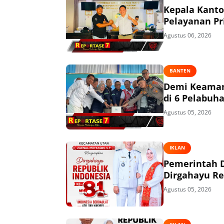
Kepala Kant
Pelayanan P
Agustus 06, 2026
BANTEN
Demi Keaman
di 6 Pelabuh
Agustus 05, 2026
IKLAN
Pemerintah 
Dirgahayu Re
Agustus 05, 2026