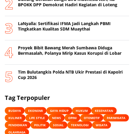
BPOKK DPP Demokrat Hadiri Kegiatan di Loteng
LaNyalla: Sertifikasi IFMA Jadi Langkah PBMI
Tingkatkan Kualitas SDM Muaythai
Proyek Bibit Bawang Merah Sumbawa Diduga
Bermasalah, Polanya Mirip Kasus Korupsi di Lobar
Tim Bulutangkis Polda NTB Ukir Prestasi di Kapolri
Cup 2026
Tag Terpopuler
BUDAYA
EKONOMI
GAYA HIDUP
HUKUM
KESEHATAN
KULINER
LIFE STYLE
NEWS
OPINI
OTOMOTIF
PARIWISATA
PENDIDIKAN
POLITIK
SOSIAL
TEKNOLOGI
WISATA
OLAHRAGA