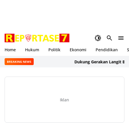
Home
Hukum
Politik
Ekonomi
Pendidikan
S
Dukung Gerakan Langit Biru Ind
BREAKING NEWS
Iklan