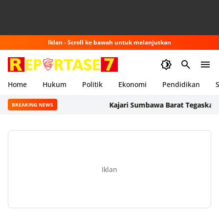
Iklan - Scroll ke bawah untuk melanjutkan
Home
Hukum
Politik
Ekonomi
Pendidikan
S
Kajari Sumbawa Barat Tegaskan Penyi
BREAKING NEWS
Iklan