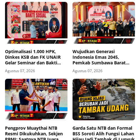
Dihentikan
Optimalisasi 1.000 HPK,
Wujudkan Generasi
Dinkes KSB dan FK UNAIR
Indonesia Emas 2045,
Gelar Seminar dan Bakti
Pemkab Sumbawa Barat
Sosial
Perkuat Komitmen Lewat
Agustus 07, 2026
Agustus 07, 2026
Seminar Kesehatan 1.000
HPK
Pengprov Muaythai NTB
Garda Satu NTB dan Formal
Resmi Dikukuhkan, Sekjen
BSS Soroti Alih Fungsi Lahan
PBMI: Saatnya NTB Juara
Hijau Jadi Tambak di Lunyuk