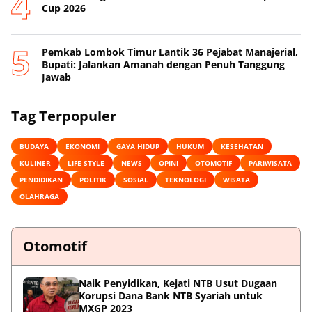
Cup 2026
Pemkab Lombok Timur Lantik 36 Pejabat Manajerial,
Bupati: Jalankan Amanah dengan Penuh Tanggung
Jawab
Tag Terpopuler
BUDAYA
EKONOMI
GAYA HIDUP
HUKUM
KESEHATAN
KULINER
LIFE STYLE
NEWS
OPINI
OTOMOTIF
PARIWISATA
PENDIDIKAN
POLITIK
SOSIAL
TEKNOLOGI
WISATA
OLAHRAGA
Otomotif
Naik Penyidikan, Kejati NTB Usut Dugaan
Korupsi Dana Bank NTB Syariah untuk
MXGP 2023