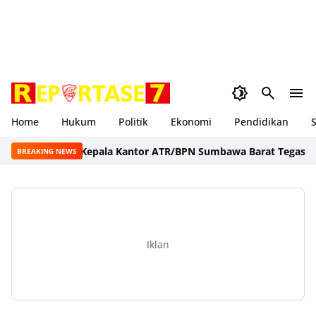
Home
Hukum
Politik
Ekonomi
Pendidikan
S
Kepala Kantor ATR/BPN Sumbawa Barat Tegaskan Ko
BREAKING NEWS
Iklan