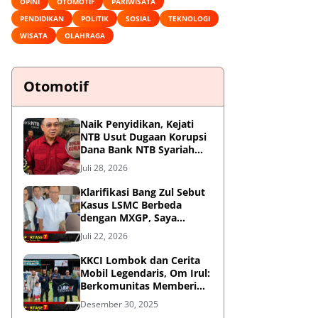
OPINI
OTOMOTIF
PARIWISATA
PENDIDIKAN
POLITIK
SOSIAL
TEKNOLOGI
WISATA
OLAHRAGA
Otomotif
Naik Penyidikan, Kejati
NTB Usut Dugaan Korupsi
Dana Bank NTB Syariah
untuk MXGP 2023
Juli 28, 2026
Klarifikasi Bang Zul Sebut
Kasus LSMC Berbeda
dengan MXGP, Saya
Dipanggil Sebagai Saksi
Juli 22, 2026
KKCI Lombok dan Cerita
Mobil Legendaris, Om Irul:
Berkomunitas Memberi
Manfaat dan Membangun
Desember 30, 2025
Imej Positif