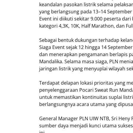
keandalan pasokan listrik selama pelaksa
yang berlangsung pada 13–14 September 
Event ini diikuti sekitar 9.000 peserta da
kategori 4,3K, 10K, Half Marathon, dan F
Sebagai bentuk dukungan terhadap kela
Siaga Event sejak 12 hingga 14 Septembe
dan menerapkan pengamanan berlapis pad
Mandalika. Selama masa siaga, PLN men
jaringan listrik yang menyuplai wilayah s
Terdapat delapan lokasi prioritas yang m
penyelenggaraan Pocari Sweat Run Mandalik
untuk memastikan kontinuitas suplai listr
berlangsungnya acara utama yang dipusatk
General Manager PLN UIW NTB, Sri Heny
sumber daya menjadi kunci utama sukses
ini.