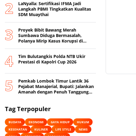
LaNyalla: Sertifikasi IFMA Jadi
Langkah PBMI Tingkatkan Kualitas
SDM Muaythai
Proyek Bibit Bawang Merah
Sumbawa Diduga Bermasalah,
Polanya Mirip Kasus Korupsi di
Lobar
Tim Bulutangkis Polda NTB Ukir
Prestasi di Kapolri Cup 2026
Pemkab Lombok Timur Lantik 36
Pejabat Manajerial, Bupati: Jalankan
Amanah dengan Penuh Tanggung
Jawab
Tag Terpopuler
BUDAYA
EKONOMI
GAYA HIDUP
HUKUM
KESEHATAN
KULINER
LIFE STYLE
NEWS