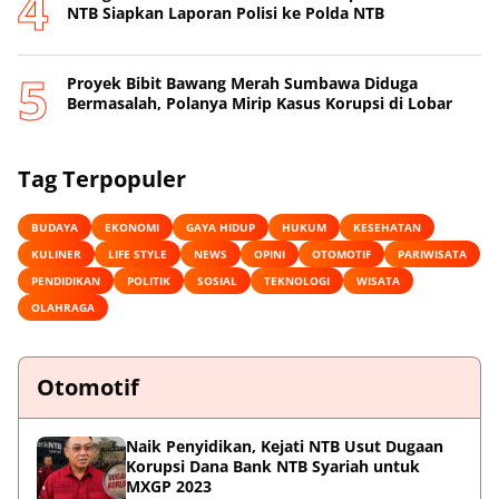
NTB Siapkan Laporan Polisi ke Polda NTB
Proyek Bibit Bawang Merah Sumbawa Diduga
Bermasalah, Polanya Mirip Kasus Korupsi di Lobar
Tag Terpopuler
BUDAYA
EKONOMI
GAYA HIDUP
HUKUM
KESEHATAN
KULINER
LIFE STYLE
NEWS
OPINI
OTOMOTIF
PARIWISATA
PENDIDIKAN
POLITIK
SOSIAL
TEKNOLOGI
WISATA
OLAHRAGA
Otomotif
Naik Penyidikan, Kejati NTB Usut Dugaan
Korupsi Dana Bank NTB Syariah untuk
MXGP 2023