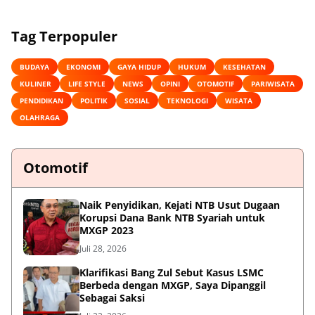
Tag Terpopuler
BUDAYA
EKONOMI
GAYA HIDUP
HUKUM
KESEHATAN
KULINER
LIFE STYLE
NEWS
OPINI
OTOMOTIF
PARIWISATA
PENDIDIKAN
POLITIK
SOSIAL
TEKNOLOGI
WISATA
OLAHRAGA
Otomotif
Naik Penyidikan, Kejati NTB Usut Dugaan
Korupsi Dana Bank NTB Syariah untuk
MXGP 2023
Juli 28, 2026
Klarifikasi Bang Zul Sebut Kasus LSMC
Berbeda dengan MXGP, Saya Dipanggil
Sebagai Saksi