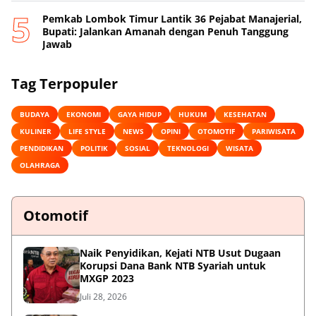
Pemkab Lombok Timur Lantik 36 Pejabat Manajerial,
Bupati: Jalankan Amanah dengan Penuh Tanggung
Jawab
Tag Terpopuler
BUDAYA
EKONOMI
GAYA HIDUP
HUKUM
KESEHATAN
KULINER
LIFE STYLE
NEWS
OPINI
OTOMOTIF
PARIWISATA
PENDIDIKAN
POLITIK
SOSIAL
TEKNOLOGI
WISATA
OLAHRAGA
Otomotif
Naik Penyidikan, Kejati NTB Usut Dugaan
Korupsi Dana Bank NTB Syariah untuk
MXGP 2023
Juli 28, 2026