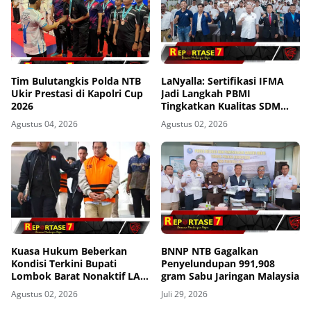
Tim Bulutangkis Polda NTB
LaNyalla: Sertifikasi IFMA
Ukir Prestasi di Kapolri Cup
Jadi Langkah PBMI
2026
Tingkatkan Kualitas SDM
Muaythai
Agustus 04, 2026
Agustus 02, 2026
Kuasa Hukum Beberkan
BNNP NTB Gagalkan
Kondisi Terkini Bupati
Penyelundupan 991,908
Lombok Barat Nonaktif LAZ
gram Sabu Jaringan Malaysia
di Rutan KPK, Pasrah dan
Agustus 02, 2026
Juli 29, 2026
Kooperatif