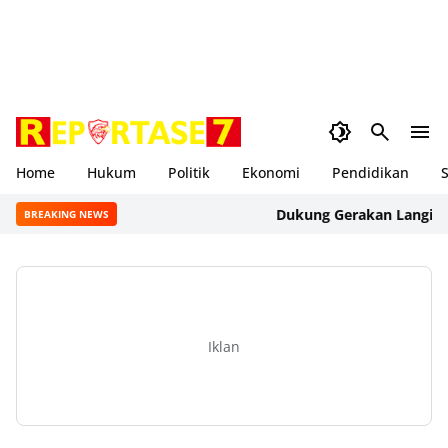
Home
Hukum
Politik
Ekonomi
Pendidikan
S
Dukung Gerakan Langit Biru I
BREAKING NEWS
Iklan