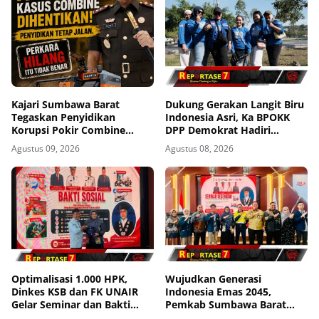
Kajari Sumbawa Barat
Dukung Gerakan Langit Biru
Tegaskan Penyidikan
Indonesia Asri, Ka BPOKK
Korupsi Pokir Combine
DPP Demokrat Hadiri
Tetap Berjalan, Agung: Tidak
Kegiatan di Loteng
Agustus 09, 2026
Agustus 08, 2026
Ada Alasan Kasus
Dihentikan
Optimalisasi 1.000 HPK,
Wujudkan Generasi
Dinkes KSB dan FK UNAIR
Indonesia Emas 2045,
Gelar Seminar dan Bakti
Pemkab Sumbawa Barat
Sosial
Perkuat Komitmen Lewat