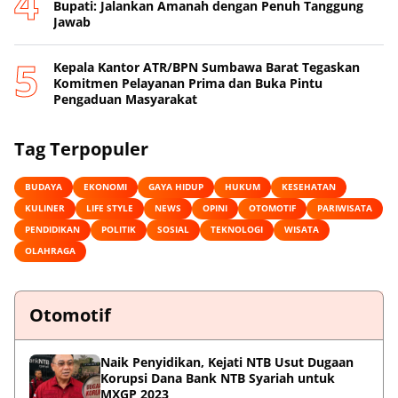
Bupati: Jalankan Amanah dengan Penuh Tanggung
Jawab
Kepala Kantor ATR/BPN Sumbawa Barat Tegaskan
Komitmen Pelayanan Prima dan Buka Pintu
Pengaduan Masyarakat
Tag Terpopuler
BUDAYA
EKONOMI
GAYA HIDUP
HUKUM
KESEHATAN
KULINER
LIFE STYLE
NEWS
OPINI
OTOMOTIF
PARIWISATA
PENDIDIKAN
POLITIK
SOSIAL
TEKNOLOGI
WISATA
OLAHRAGA
Otomotif
Naik Penyidikan, Kejati NTB Usut Dugaan
Korupsi Dana Bank NTB Syariah untuk
MXGP 2023