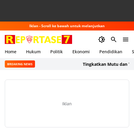
Iklan - Scroll ke bawah untuk melanjutkan
Home
Hukum
Politik
Ekonomi
Pendidikan
S
Tingkatkan Mutu dan Transpa
BREAKING NEWS
Iklan