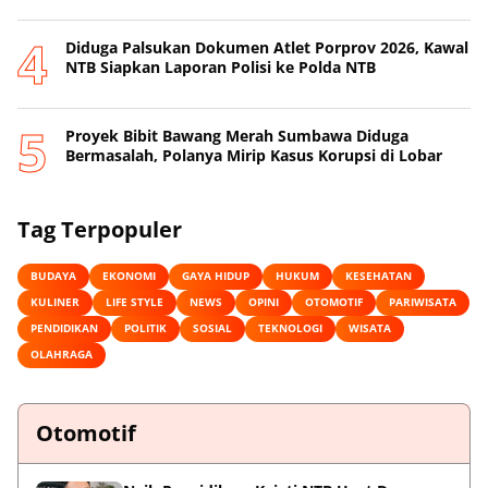
Diduga Palsukan Dokumen Atlet Porprov 2026, Kawal
NTB Siapkan Laporan Polisi ke Polda NTB
Proyek Bibit Bawang Merah Sumbawa Diduga
Bermasalah, Polanya Mirip Kasus Korupsi di Lobar
Tag Terpopuler
BUDAYA
EKONOMI
GAYA HIDUP
HUKUM
KESEHATAN
KULINER
LIFE STYLE
NEWS
OPINI
OTOMOTIF
PARIWISATA
PENDIDIKAN
POLITIK
SOSIAL
TEKNOLOGI
WISATA
OLAHRAGA
Otomotif