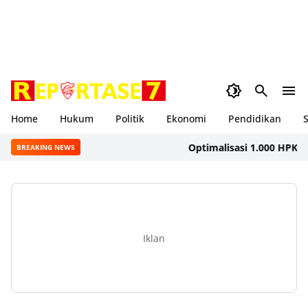
Home
Hukum
Politik
Ekonomi
Pendidikan
S
Optimalisasi 1.000 HPK, Dinke
BREAKING NEWS
Iklan