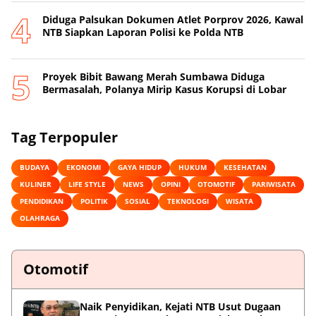
Diduga Palsukan Dokumen Atlet Porprov 2026, Kawal
NTB Siapkan Laporan Polisi ke Polda NTB
Proyek Bibit Bawang Merah Sumbawa Diduga
Bermasalah, Polanya Mirip Kasus Korupsi di Lobar
Tag Terpopuler
BUDAYA
EKONOMI
GAYA HIDUP
HUKUM
KESEHATAN
KULINER
LIFE STYLE
NEWS
OPINI
OTOMOTIF
PARIWISATA
PENDIDIKAN
POLITIK
SOSIAL
TEKNOLOGI
WISATA
OLAHRAGA
Otomotif
Naik Penyidikan, Kejati NTB Usut Dugaan