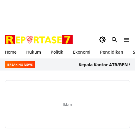
Home
Hukum
Politik
Ekonomi
Pendidikan
S
Kepala Kantor ATR/BPN Sumbaw
BREAKING NEWS
Iklan