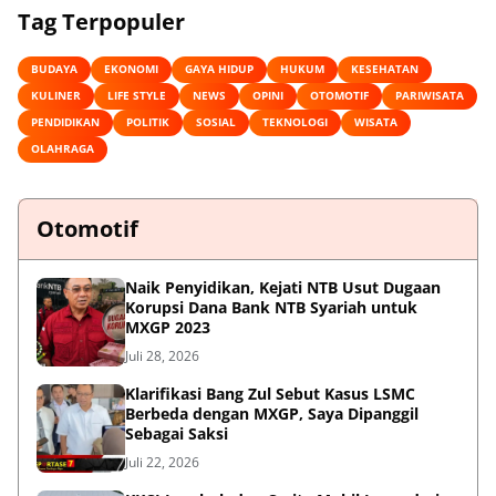
Tag Terpopuler
BUDAYA
EKONOMI
GAYA HIDUP
HUKUM
KESEHATAN
KULINER
LIFE STYLE
NEWS
OPINI
OTOMOTIF
PARIWISATA
PENDIDIKAN
POLITIK
SOSIAL
TEKNOLOGI
WISATA
OLAHRAGA
Otomotif
Naik Penyidikan, Kejati NTB Usut Dugaan
Korupsi Dana Bank NTB Syariah untuk
MXGP 2023
Juli 28, 2026
Klarifikasi Bang Zul Sebut Kasus LSMC
Berbeda dengan MXGP, Saya Dipanggil
Sebagai Saksi
Juli 22, 2026