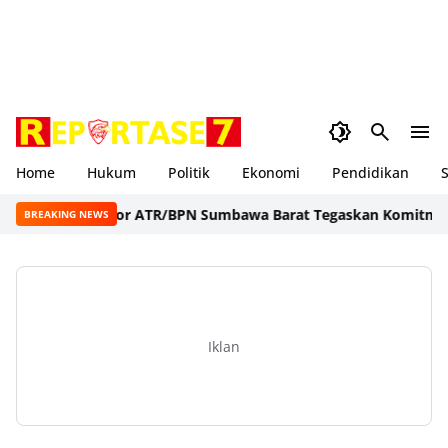
Home
Hukum
Politik
Ekonomi
Pendidikan
S
Kepala Kantor ATR/BPN Sumbawa Barat Tegaskan Komitmen Pel
BREAKING NEWS
Iklan