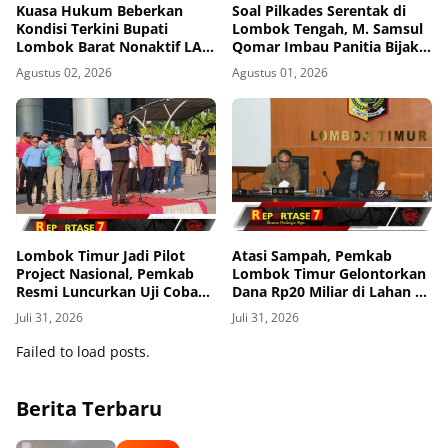
Kuasa Hukum Beberkan
Soal Pilkades Serentak di
Kondisi Terkini Bupati
Lombok Tengah, M. Samsul
Lombok Barat Nonaktif LAZ
Qomar Imbau Panitia Bijak
di Rutan KPK, Pasrah dan
dan Calon Kades Hindari
Agustus 02, 2026
Agustus 01, 2026
Kooperatif
Money Politics
Lombok Timur Jadi Pilot
Atasi Sampah, Pemkab
Project Nasional, Pemkab
Lombok Timur Gelontorkan
Resmi Luncurkan Uji Coba
Dana Rp20 Miliar di Lahan 3
Transfomasi Digitalisasi
Hektar
Juli 31, 2026
Juli 31, 2026
Bansos Lewat Portal
Perlinsos
Failed to load posts.
Berita Terbaru