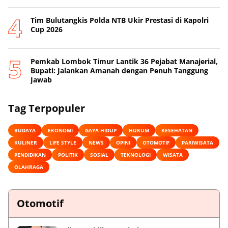
Tim Bulutangkis Polda NTB Ukir Prestasi di Kapolri
Cup 2026
Pemkab Lombok Timur Lantik 36 Pejabat Manajerial,
Bupati: Jalankan Amanah dengan Penuh Tanggung
Jawab
Tag Terpopuler
BUDAYA
EKONOMI
GAYA HIDUP
HUKUM
KESEHATAN
KULINER
LIFE STYLE
NEWS
OPINI
OTOMOTIF
PARIWISATA
PENDIDIKAN
POLITIK
SOSIAL
TEKNOLOGI
WISATA
OLAHRAGA
Otomotif