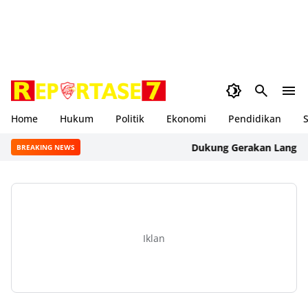
Home
Hukum
Politik
Ekonomi
Pendidikan
S
Dukung Gerakan Langit Biru 
BREAKING NEWS
Iklan