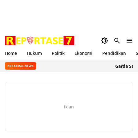
Home
Hukum
Politik
Ekonomi
Pendidikan
S
Garda Satu NTB 
BREAKING NEWS
Iklan