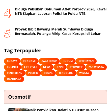
Diduga Palsukan Dokumen Atlet Porprov 2026, Kawal
NTB Siapkan Laporan Polisi ke Polda NTB
Proyek Bibit Bawang Merah Sumbawa Diduga
Bermasalah, Polanya Mirip Kasus Korupsi di Lobar
Tag Terpopuler
BUDAYA
EKONOMI
GAYA HIDUP
HUKUM
KESEHATAN
KULINER
LIFE STYLE
NEWS
OPINI
OTOMOTIF
PARIWISATA
PENDIDIKAN
POLITIK
SOSIAL
TEKNOLOGI
WISATA
OLAHRAGA
Otomotif
Naik Penyidikan, Kejati NTB Usut Dugaan