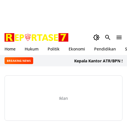
Home
Hukum
Politik
Ekonomi
Pendidikan
S
Kepala Kantor ATR/BPN Sumbaw
BREAKING NEWS
Iklan