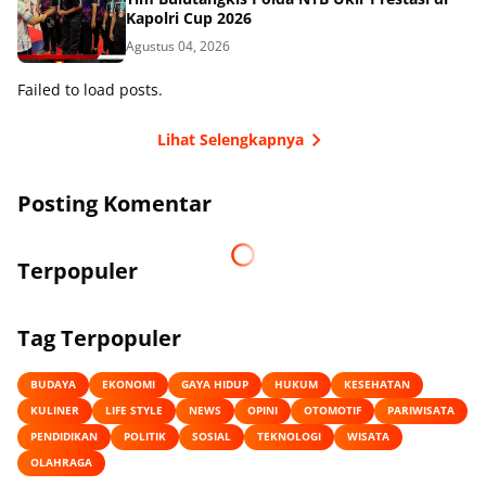
Kapolri Cup 2026
Agustus 04, 2026
Failed to load posts.
Lihat Selengkapnya
Posting Komentar
Terpopuler
Tag Terpopuler
BUDAYA
EKONOMI
GAYA HIDUP
HUKUM
KESEHATAN
KULINER
LIFE STYLE
NEWS
OPINI
OTOMOTIF
PARIWISATA
PENDIDIKAN
POLITIK
SOSIAL
TEKNOLOGI
WISATA
OLAHRAGA