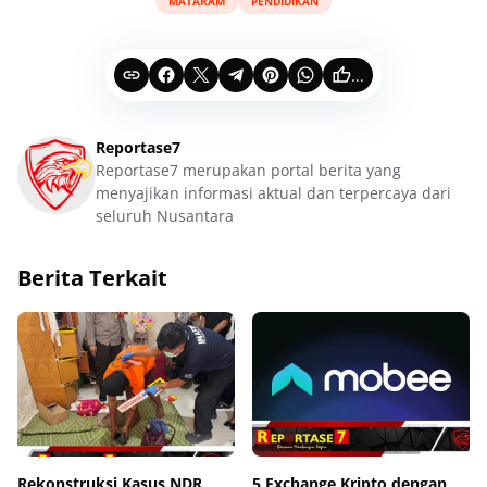
MATARAM
PENDIDIKAN
...
Reportase7
Reportase7 merupakan portal berita yang
menyajikan informasi aktual dan terpercaya dari
seluruh Nusantara
Berita Terkait
Rekonstruksi Kasus NDR,
5 Exchange Kripto dengan