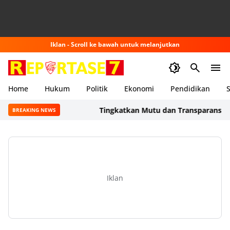
Iklan - Scroll ke bawah untuk melanjutkan
Home
Hukum
Politik
Ekonomi
Pendidikan
S
Tingkatkan Mutu dan Transparansi Layan
BREAKING NEWS
Iklan