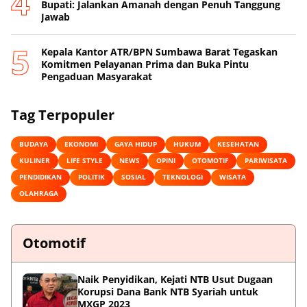
Bupati: Jalankan Amanah dengan Penuh Tanggung
Jawab
Kepala Kantor ATR/BPN Sumbawa Barat Tegaskan
Komitmen Pelayanan Prima dan Buka Pintu
Pengaduan Masyarakat
Tag Terpopuler
BUDAYA
EKONOMI
GAYA HIDUP
HUKUM
KESEHATAN
KULINER
LIFE STYLE
NEWS
OPINI
OTOMOTIF
PARIWISATA
PENDIDIKAN
POLITIK
SOSIAL
TEKNOLOGI
WISATA
OLAHRAGA
Otomotif
Naik Penyidikan, Kejati NTB Usut Dugaan
Korupsi Dana Bank NTB Syariah untuk
MXGP 2023