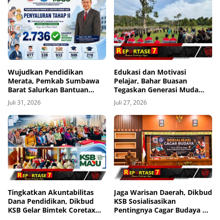
Wujudkan Pendidikan
Edukasi dan Motivasi
Merata, Pemkab Sumbawa
Pelajar, Bahar Buasan
Barat Salurkan Bantuan
Tegaskan Generasi Muda
Biaya Awal Masuk Sekolah
Penentu Masa Depan
Juli 31, 2026
Juli 27, 2026
Tahap II ke 2.736 Siswa
Bangka Belitung
Tingkatkan Akuntabilitas
Jaga Warisan Daerah, Dikbud
Dana Pendidikan, Dikbud
KSB Sosialisasikan
KSB Gelar Bimtek Coretax
Pentingnya Cagar Budaya ke
Perpajakan untuk
Pelajar