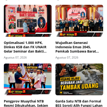
Ada Alasan Kasus
Dihentikan
Optimalisasi 1.000 HPK,
Wujudkan Generasi
Dinkes KSB dan FK UNAIR
Indonesia Emas 2045,
Gelar Seminar dan Bakti
Pemkab Sumbawa Barat
Sosial
Perkuat Komitmen Lewat
Agustus 07, 2026
Agustus 07, 2026
Seminar Kesehatan 1.000
HPK
Pengprov Muaythai NTB
Garda Satu NTB dan Formal
Resmi Dikukuhkan, Sekjen
BSS Soroti Alih Fungsi Lahan