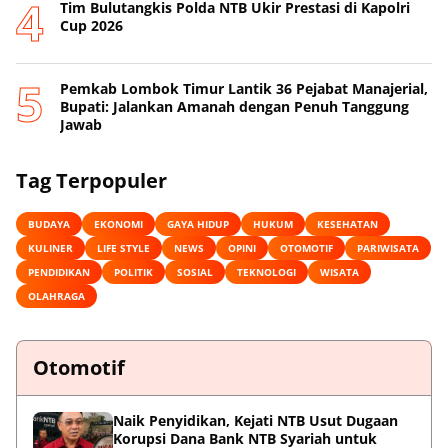
Tim Bulutangkis Polda NTB Ukir Prestasi di Kapolri
Cup 2026
Pemkab Lombok Timur Lantik 36 Pejabat Manajerial,
Bupati: Jalankan Amanah dengan Penuh Tanggung
Jawab
Tag Terpopuler
BUDAYA
EKONOMI
GAYA HIDUP
HUKUM
KESEHATAN
KULINER
LIFE STYLE
NEWS
OPINI
OTOMOTIF
PARIWISATA
PENDIDIKAN
POLITIK
SOSIAL
TEKNOLOGI
WISATA
OLAHRAGA
Otomotif
Naik Penyidikan, Kejati NTB Usut Dugaan
Korupsi Dana Bank NTB Syariah untuk