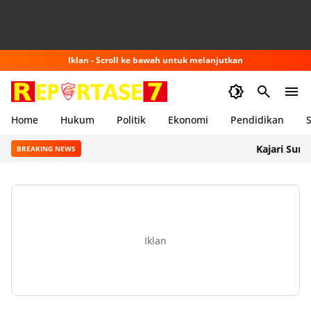
Iklan - Scroll ke bawah untuk melanjutkan
Home
Hukum
Politik
Ekonomi
Pendidikan
S
Kajari Sumbawa B
BREAKING NEWS
Iklan