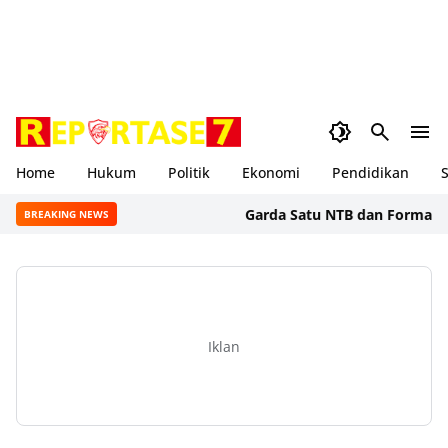
Home
Hukum
Politik
Ekonomi
Pendidikan
S
Garda Satu NTB dan Formal BSS Sor
BREAKING NEWS
Iklan