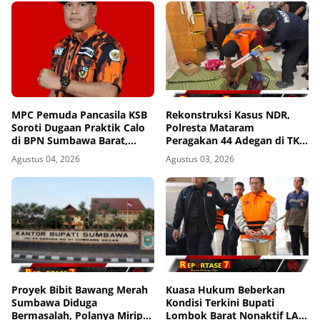
MPC Pemuda Pancasila KSB
Rekonstruksi Kasus NDR,
Soroti Dugaan Praktik Calo
Polresta Mataram
di BPN Sumbawa Barat,
Peragakan 44 Adegan di TKP
Desak Evaluasi Total dan
Kos Gomong
Agustus 04, 2026
Agustus 03, 2026
Turun Tangan Aparat
Penegak Hukum
Proyek Bibit Bawang Merah
Kuasa Hukum Beberkan
Sumbawa Diduga
Kondisi Terkini Bupati
Bermasalah, Polanya Mirip
Lombok Barat Nonaktif LAZ