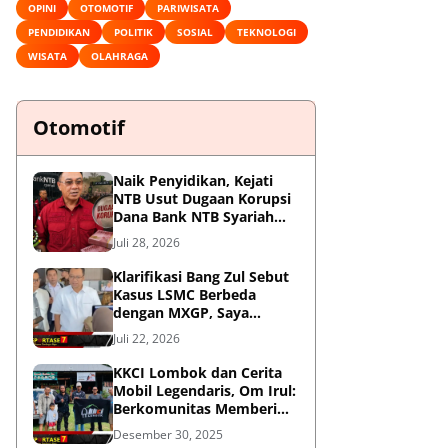
OPINI
OTOMOTIF
PARIWISATA
PENDIDIKAN
POLITIK
SOSIAL
TEKNOLOGI
WISATA
OLAHRAGA
Otomotif
Naik Penyidikan, Kejati
NTB Usut Dugaan Korupsi
Dana Bank NTB Syariah
untuk MXGP 2023
Juli 28, 2026
Klarifikasi Bang Zul Sebut
Kasus LSMC Berbeda
dengan MXGP, Saya
Dipanggil Sebagai Saksi
Juli 22, 2026
KKCI Lombok dan Cerita
Mobil Legendaris, Om Irul:
Berkomunitas Memberi
Manfaat dan Membangun
Desember 30, 2025
Imej Positif