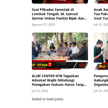
Soal Pilkades Serentak di
Anak Ka
Lombok Tengah, M. Samsul
Tua Pak
Qomar Imbau Panitia Bijak dan
Usut Tu
Calon Kades Hindari Money
Desa hi
Agustus 01, 2026
Juli 30, 20
Politics
ALIBI CENTER NTB Tegaskan
Penguru
Advokat Wajib Dilindungi,
Gabungk
Penegakan Hukum Harus Tanpa
Organisa
Pandang Bulu
ke Anak
Juli 25, 2026
Juli 24, 20
Failed to load posts.