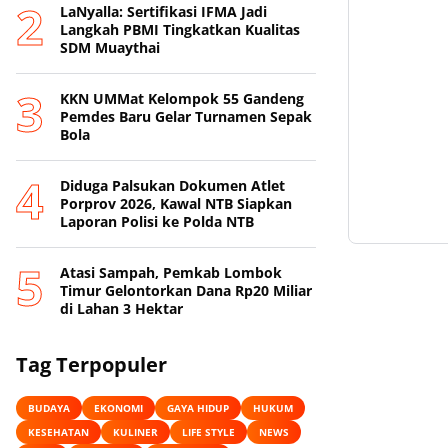
LaNyalla: Sertifikasi IFMA Jadi
Langkah PBMI Tingkatkan Kualitas
SDM Muaythai
KKN UMMat Kelompok 55 Gandeng
Pemdes Baru Gelar Turnamen Sepak
Bola
Diduga Palsukan Dokumen Atlet
Porprov 2026, Kawal NTB Siapkan
Laporan Polisi ke Polda NTB
Atasi Sampah, Pemkab Lombok
Timur Gelontorkan Dana Rp20 Miliar
di Lahan 3 Hektar
Tag Terpopuler
BUDAYA
EKONOMI
GAYA HIDUP
HUKUM
KESEHATAN
KULINER
LIFE STYLE
NEWS