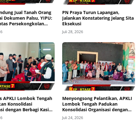
ndung Jual Tanah Orang
PN Praya Turun Lapangan,
ai Dokumen Palsu, YIPU:
Jalankan Konstatering Jelang Sita
ntas Persekongkolan
Eksekusi
ngga BPN
26
Juli 28, 2026
s APKLI Lombok Tengah
Menyongsong Pelantikan, APKLI
an Konsolidasi
Lombok Tengah Padukan
si dengan Berbagi Kasih
Konsolidasi Organisasi dengan
 Yatim
Kepedulian Sosial
26
Juli 24, 2026