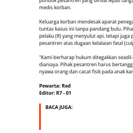
pondok pesantren yang dinilai lepas tan
medis korban.
​Keluarga korban mendesak aparat pene
tuntas kasus ini tanpa pandang bulu. Pih
pelaku (R) yang menyulut api, tetapi ju
pesantren atas dugaan kelalaian fatal (cu
​"Kami berharap hukum ditegakkan seadil-a
dianiaya. Pihak pesantren harus bertang
nyawa orang dan cacat fisik pada anak ka
Pewarta: Red
Editor: R7 - 01
BACA JUGA: