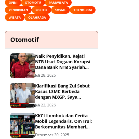
OPINI
OTOMOTIF
PARIWISATA
PENDIDIKAN
POLITIK
SOSIAL
TEKNOLOGI
WISATA
OLAHRAGA
Otomotif
Naik Penyidikan, Kejati
NTB Usut Dugaan Korupsi
Dana Bank NTB Syariah
untuk MXGP 2023
Juli 28, 2026
Klarifikasi Bang Zul Sebut
Kasus LSMC Berbeda
dengan MXGP, Saya
Dipanggil Sebagai Saksi
Juli 22, 2026
KKCI Lombok dan Cerita
Mobil Legendaris, Om Irul:
Berkomunitas Memberi
Manfaat dan Membangun
Desember 30, 2025
Imej Positif