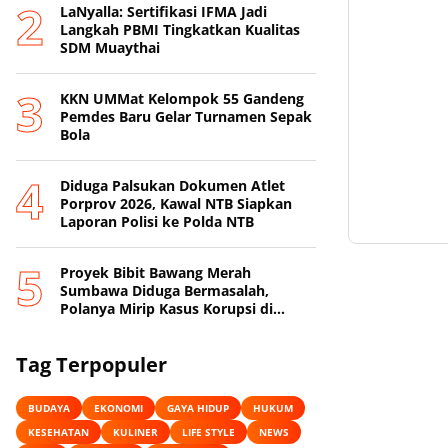
LaNyalla: Sertifikasi IFMA Jadi
Langkah PBMI Tingkatkan Kualitas
SDM Muaythai
KKN UMMat Kelompok 55 Gandeng
Pemdes Baru Gelar Turnamen Sepak
Bola
Diduga Palsukan Dokumen Atlet
Porprov 2026, Kawal NTB Siapkan
Laporan Polisi ke Polda NTB
Proyek Bibit Bawang Merah
Sumbawa Diduga Bermasalah,
Polanya Mirip Kasus Korupsi di
Lobar
Tag Terpopuler
BUDAYA
EKONOMI
GAYA HIDUP
HUKUM
KESEHATAN
KULINER
LIFE STYLE
NEWS