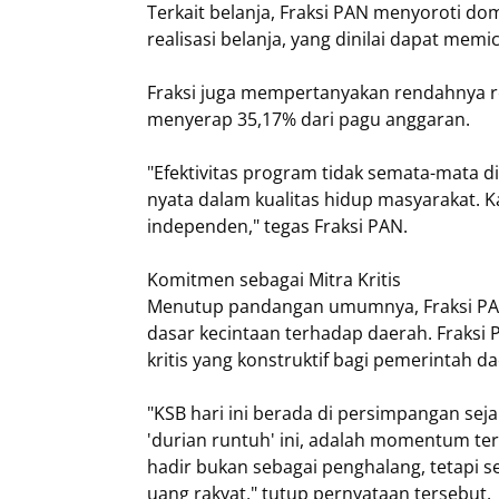
Terkait belanja, Fraksi PAN menyoroti dom
realisasi belanja, yang dinilai dapat memic
Fraksi juga mempertanyakan rendahnya re
menyerap 35,17% dari pagu anggaran.
​"Efektivitas program tidak semata-mata d
nyata dalam kualitas hidup masyarakat.
independen," tegas Fraksi PAN.
​Komitmen sebagai Mitra Kritis
Menutup pandangan umumnya, Fraksi PAN 
dasar kecintaan terhadap daerah. Fraks
kritis yang konstruktif bagi pemerintah d
​"KSB hari ini berada di persimpangan se
'durian runtuh' ini, adalah momentum te
hadir bukan sebagai penghalang, tetapi 
uang rakyat," tutup pernyataan tersebut.