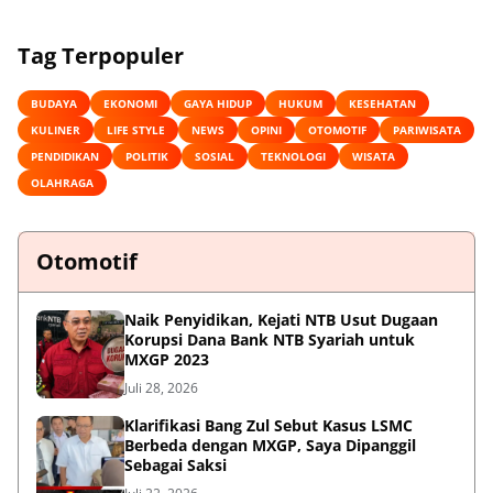
Tag Terpopuler
BUDAYA
EKONOMI
GAYA HIDUP
HUKUM
KESEHATAN
KULINER
LIFE STYLE
NEWS
OPINI
OTOMOTIF
PARIWISATA
PENDIDIKAN
POLITIK
SOSIAL
TEKNOLOGI
WISATA
OLAHRAGA
Otomotif
Naik Penyidikan, Kejati NTB Usut Dugaan
Korupsi Dana Bank NTB Syariah untuk
MXGP 2023
Juli 28, 2026
Klarifikasi Bang Zul Sebut Kasus LSMC
Berbeda dengan MXGP, Saya Dipanggil
Sebagai Saksi