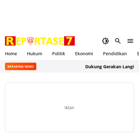
Home
Hukum
Politik
Ekonomi
Pendidikan
S
Dukung Gerakan Langit Biru I
BREAKING NEWS
Iklan