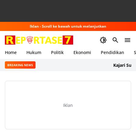
Iklan - Scroll ke bawah untuk melanjutkan
Home
Hukum
Politik
Ekonomi
Pendidikan
S
Kajari Sumbawa 
BREAKING NEWS
Iklan