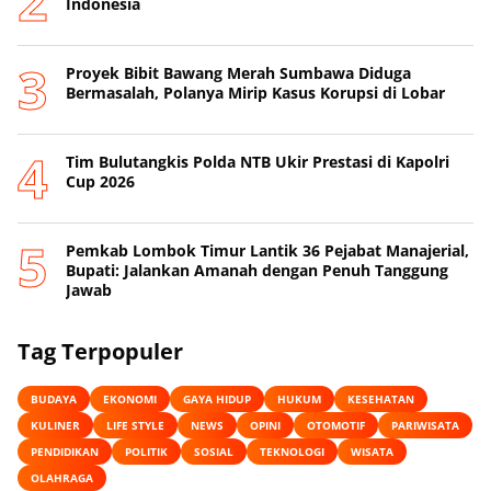
Indonesia
Proyek Bibit Bawang Merah Sumbawa Diduga
Bermasalah, Polanya Mirip Kasus Korupsi di Lobar
Tim Bulutangkis Polda NTB Ukir Prestasi di Kapolri
Cup 2026
Pemkab Lombok Timur Lantik 36 Pejabat Manajerial,
Bupati: Jalankan Amanah dengan Penuh Tanggung
Jawab
Tag Terpopuler
BUDAYA
EKONOMI
GAYA HIDUP
HUKUM
KESEHATAN
KULINER
LIFE STYLE
NEWS
OPINI
OTOMOTIF
PARIWISATA
PENDIDIKAN
POLITIK
SOSIAL
TEKNOLOGI
WISATA
OLAHRAGA