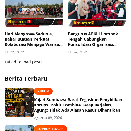
Hari Mangrove Sedunia,
Pengurus APKLI Lombok
Bahar Buasan Perkuat
Tengah Gabungkan
Kolaborasi Menjaga Warisan
Konsolidasi Organisasi
Mangrove Bangka Belitung
dengan Berbagi Kasih ke
Juli 26, 2026
Juli 24, 2026
Anak Yatim
Failed to load posts.
Berita Terbaru
HUKUM
Kajari Sumbawa Barat Tegaskan Penyidikan
Korupsi Pokir Combine Tetap Berjalan,
Agung: Tidak Ada Alasan Kasus Dihentikan
Agustus 09, 2026
LOMBOK TENGAH