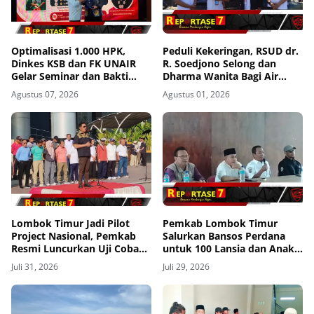
Optimalisasi 1.000 HPK,
Peduli Kekeringan, RSUD dr.
Dinkes KSB dan FK UNAIR
R. Soedjono Selong dan
Gelar Seminar dan Bakti
Dharma Wanita Bagi Air
Sosial
Bersih di Sekaroh
Agustus 07, 2026
Agustus 01, 2026
Lombok Timur Jadi Pilot
Pemkab Lombok Timur
Project Nasional, Pemkab
Salurkan Bansos Perdana
Resmi Luncurkan Uji Coba
untuk 100 Lansia dan Anak
Transfomasi Digitalisasi
Yatim di Kecamatan Sikur
Juli 31, 2026
Juli 29, 2026
Bansos Lewat Portal
Perlinsos