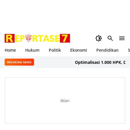
Home
Hukum
Politik
Ekonomi
Pendidikan
S
Optimalisasi 1.000 HPK, Dinkes 
BREAKING NEWS
Iklan