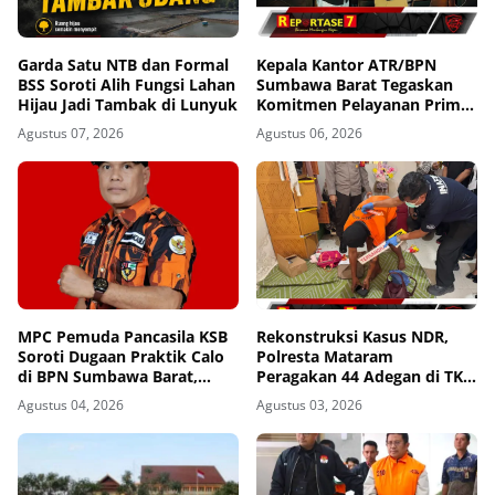
Garda Satu NTB dan Formal
Kepala Kantor ATR/BPN
BSS Soroti Alih Fungsi Lahan
Sumbawa Barat Tegaskan
Hijau Jadi Tambak di Lunyuk
Komitmen Pelayanan Prima
dan Buka Pintu Pengaduan
Agustus 07, 2026
Agustus 06, 2026
Masyarakat
MPC Pemuda Pancasila KSB
Rekonstruksi Kasus NDR,
Soroti Dugaan Praktik Calo
Polresta Mataram
di BPN Sumbawa Barat,
Peragakan 44 Adegan di TKP
Desak Evaluasi Total dan
Kos Gomong
Agustus 04, 2026
Agustus 03, 2026
Turun Tangan Aparat
Penegak Hukum