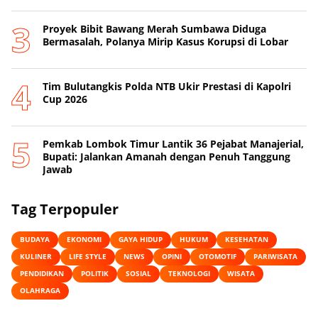
Proyek Bibit Bawang Merah Sumbawa Diduga
Bermasalah, Polanya Mirip Kasus Korupsi di Lobar
Tim Bulutangkis Polda NTB Ukir Prestasi di Kapolri
Cup 2026
Pemkab Lombok Timur Lantik 36 Pejabat Manajerial,
Bupati: Jalankan Amanah dengan Penuh Tanggung
Jawab
Tag Terpopuler
BUDAYA
EKONOMI
GAYA HIDUP
HUKUM
KESEHATAN
KULINER
LIFE STYLE
NEWS
OPINI
OTOMOTIF
PARIWISATA
PENDIDIKAN
POLITIK
SOSIAL
TEKNOLOGI
WISATA
OLAHRAGA