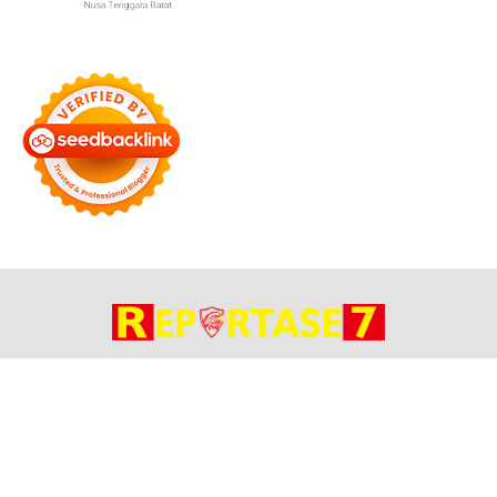
Bersama Membangun Negeri
Tentang Kami
Alamat
Hubungi
Disclaimer