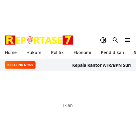
Home
Hukum
Politik
Ekonomi
Pendidikan
S
Kepala Kantor ATR/BPN Sumbawa Ba
BREAKING NEWS
Iklan