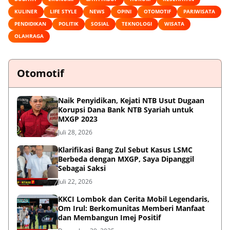
KULINER
LIFE STYLE
NEWS
OPINI
OTOMOTIF
PARIWISATA
PENDIDIKAN
POLITIK
SOSIAL
TEKNOLOGI
WISATA
OLAHRAGA
Otomotif
Naik Penyidikan, Kejati NTB Usut Dugaan
Korupsi Dana Bank NTB Syariah untuk
MXGP 2023
Juli 28, 2026
Klarifikasi Bang Zul Sebut Kasus LSMC
Berbeda dengan MXGP, Saya Dipanggil
Sebagai Saksi
Juli 22, 2026
KKCI Lombok dan Cerita Mobil Legendaris,
Om Irul: Berkomunitas Memberi Manfaat
dan Membangun Imej Positif