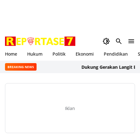
Home
Hukum
Politik
Ekonomi
Pendidikan
S
Dukung Gerakan Langit Biru Ind
BREAKING NEWS
Iklan