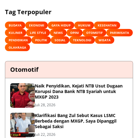
Tag Terpopuler
BUDAYA
EKONOMI
GAYA HIDUP
HUKUM
KESEHATAN
KULINER
LIFE STYLE
NEWS
OPINI
OTOMOTIF
PARIWISATA
PENDIDIKAN
POLITIK
SOSIAL
TEKNOLOGI
WISATA
OLAHRAGA
Otomotif
Naik Penyidikan, Kejati NTB Usut Dugaan
Korupsi Dana Bank NTB Syariah untuk
MXGP 2023
Juli 28, 2026
Klarifikasi Bang Zul Sebut Kasus LSMC
Berbeda dengan MXGP, Saya Dipanggil
Sebagai Saksi
Juli 22, 2026