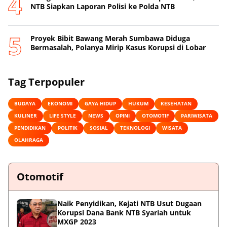
NTB Siapkan Laporan Polisi ke Polda NTB
Proyek Bibit Bawang Merah Sumbawa Diduga
Bermasalah, Polanya Mirip Kasus Korupsi di Lobar
Tag Terpopuler
BUDAYA
EKONOMI
GAYA HIDUP
HUKUM
KESEHATAN
KULINER
LIFE STYLE
NEWS
OPINI
OTOMOTIF
PARIWISATA
PENDIDIKAN
POLITIK
SOSIAL
TEKNOLOGI
WISATA
OLAHRAGA
Otomotif
Naik Penyidikan, Kejati NTB Usut Dugaan
Korupsi Dana Bank NTB Syariah untuk
MXGP 2023