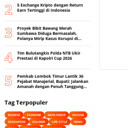
5 Exchange Kripto dengan Return
Earn Tertinggi di Indonesia
Proyek Bibit Bawang Merah
Sumbawa Diduga Bermasalah,
Polanya Mirip Kasus Korupsi di
Lobar
Tim Bulutangkis Polda NTB Ukir
Prestasi di Kapolri Cup 2026
Pemkab Lombok Timur Lantik 36
Pejabat Manajerial, Bupati: Jalankan
Amanah dengan Penuh Tanggung
Jawab
Tag Terpopuler
BUDAYA
EKONOMI
GAYA HIDUP
HUKUM
KESEHATAN
KULINER
LIFE STYLE
NEWS