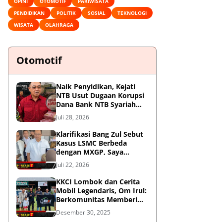
OPINI
OTOMOTIF
PARIWISATA
PENDIDIKAN
POLITIK
SOSIAL
TEKNOLOGI
WISATA
OLAHRAGA
Otomotif
Naik Penyidikan, Kejati
NTB Usut Dugaan Korupsi
Dana Bank NTB Syariah
untuk MXGP 2023
Juli 28, 2026
Klarifikasi Bang Zul Sebut
Kasus LSMC Berbeda
dengan MXGP, Saya
Dipanggil Sebagai Saksi
Juli 22, 2026
KKCI Lombok dan Cerita
Mobil Legendaris, Om Irul:
Berkomunitas Memberi
Manfaat dan Membangun
Desember 30, 2025
Imej Positif