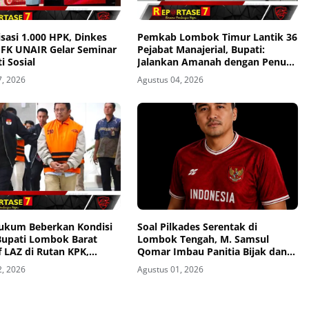
sasi 1.000 HPK, Dinkes
Pemkab Lombok Timur Lantik 36
 FK UNAIR Gelar Seminar
Pejabat Manajerial, Bupati:
i Sosial
Jalankan Amanah dengan Penuh
Tanggung Jawab
7, 2026
Agustus 04, 2026
ukum Beberkan Kondisi
Soal Pilkades Serentak di
 Bupati Lombok Barat
Lombok Tengah, M. Samsul
 LAZ di Rutan KPK,
Qomar Imbau Panitia Bijak dan
an Kooperatif
Calon Kades Hindari Money
2, 2026
Agustus 01, 2026
Politics