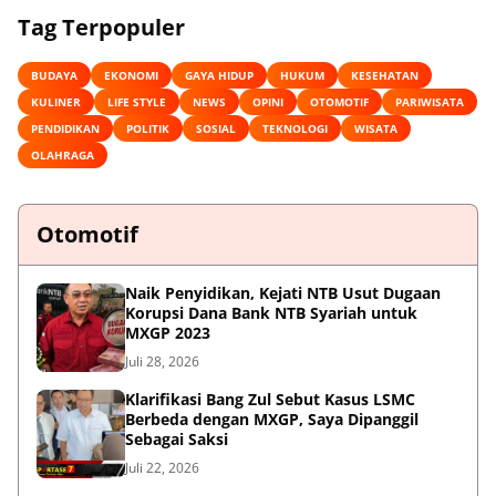
Tag Terpopuler
BUDAYA
EKONOMI
GAYA HIDUP
HUKUM
KESEHATAN
KULINER
LIFE STYLE
NEWS
OPINI
OTOMOTIF
PARIWISATA
PENDIDIKAN
POLITIK
SOSIAL
TEKNOLOGI
WISATA
OLAHRAGA
Otomotif
Naik Penyidikan, Kejati NTB Usut Dugaan
Korupsi Dana Bank NTB Syariah untuk
MXGP 2023
Juli 28, 2026
Klarifikasi Bang Zul Sebut Kasus LSMC
Berbeda dengan MXGP, Saya Dipanggil
Sebagai Saksi
Juli 22, 2026