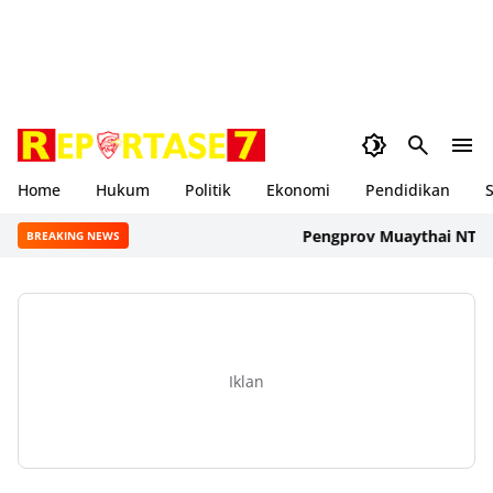
Home
Hukum
Politik
Ekonomi
Pendidikan
S
Pengprov Muaythai NTB Resmi
BREAKING NEWS
Iklan