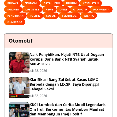
BUDAYA
EKONOMI
GAYA HIDUP
HUKUM
KESEHATAN
KULINER
LIFE STYLE
NEWS
OPINI
OTOMOTIF
PARIWISATA
PENDIDIKAN
POLITIK
SOSIAL
TEKNOLOGI
WISATA
OLAHRAGA
Otomotif
Naik Penyidikan, Kejati NTB Usut Dugaan
Korupsi Dana Bank NTB Syariah untuk
MXGP 2023
Juli 28, 2026
Klarifikasi Bang Zul Sebut Kasus LSMC
Berbeda dengan MXGP, Saya Dipanggil
Sebagai Saksi
Juli 22, 2026
KKCI Lombok dan Cerita Mobil Legendaris,
Om Irul: Berkomunitas Memberi Manfaat
dan Membangun Imej Positif