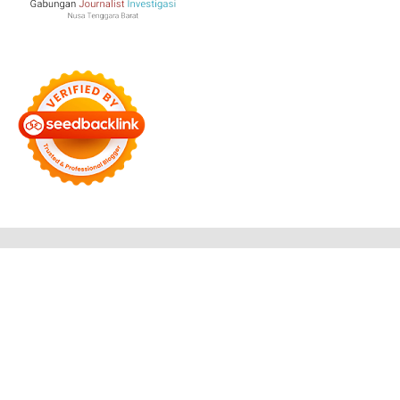
Bersama Membangun Negeri
Tentang Kami
Alamat
Hubungi
Disclaimer