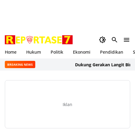
Home
Hukum
Politik
Ekonomi
Pendidikan
S
Dukung Gerakan Langit Biru Indon
BREAKING NEWS
Iklan