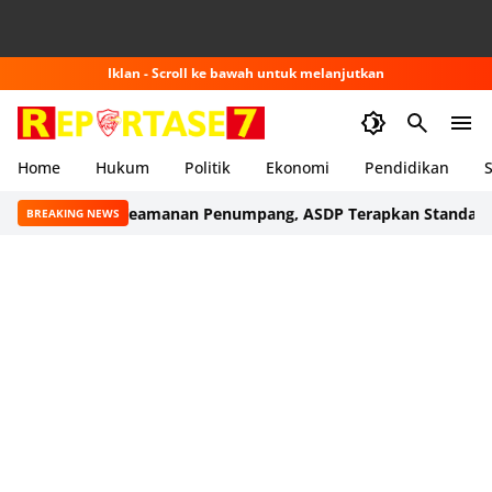
Iklan - Scroll ke bawah untuk melanjutkan
Home
Hukum
Politik
Ekonomi
Pendidikan
S
Demi Keamanan Penumpang, ASDP Terapkan Standar Baru di
BREAKING NEWS