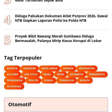
Gelar Turnamen Sepak Bola
Diduga Palsukan Dokumen Atlet Porprov 2026, Kawal
NTB Siapkan Laporan Polisi ke Polda NTB
Proyek Bibit Bawang Merah Sumbawa Diduga
Bermasalah, Polanya Mirip Kasus Korupsi di Lobar
Tag Terpopuler
BUDAYA
EKONOMI
GAYA HIDUP
HUKUM
KESEHATAN
KULINER
LIFE STYLE
NEWS
OPINI
OTOMOTIF
PARIWISATA
PENDIDIKAN
POLITIK
SOSIAL
TEKNOLOGI
WISATA
OLAHRAGA
Otomotif