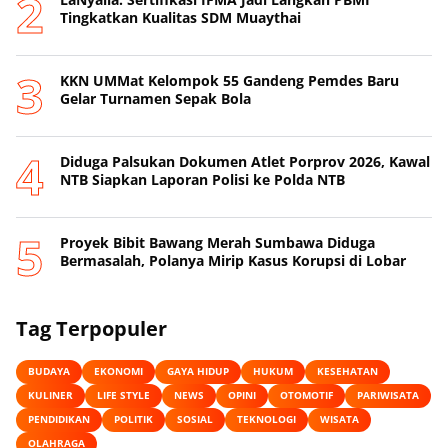
Tingkatkan Kualitas SDM Muaythai
KKN UMMat Kelompok 55 Gandeng Pemdes Baru
Gelar Turnamen Sepak Bola
Diduga Palsukan Dokumen Atlet Porprov 2026, Kawal
NTB Siapkan Laporan Polisi ke Polda NTB
Proyek Bibit Bawang Merah Sumbawa Diduga
Bermasalah, Polanya Mirip Kasus Korupsi di Lobar
Tag Terpopuler
BUDAYA
EKONOMI
GAYA HIDUP
HUKUM
KESEHATAN
KULINER
LIFE STYLE
NEWS
OPINI
OTOMOTIF
PARIWISATA
PENDIDIKAN
POLITIK
SOSIAL
TEKNOLOGI
WISATA
OLAHRAGA