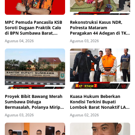
MPC Pemuda Pancasila KSB
Rekonstruksi Kasus NDR,
Soroti Dugaan Praktik Calo
Polresta Mataram
di BPN Sumbawa Barat,
Peragakan 44 Adegan di TKP
Desak Evaluasi Total dan
Kos Gomong
Agustus 04, 2026
Agustus 03, 2026
Turun Tangan Aparat
Penegak Hukum
Proyek Bibit Bawang Merah
Kuasa Hukum Beberkan
Sumbawa Diduga
Kondisi Terkini Bupati
Bermasalah, Polanya Mirip
Lombok Barat Nonaktif LAZ
Kasus Korupsi di Lobar
di Rutan KPK, Pasrah dan
Agustus 03, 2026
Agustus 02, 2026
Kooperatif