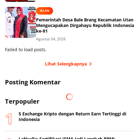
IKLAN
Pemerintah Desa Bale Brang Kecamatan Utan
Mengucapakan Dirgahayu Republik Indonesia
ke-81
Agustus 04, 2026
Failed to load posts.
Lihat Selengkapnya
Posting Komentar
Terpopuler
5 Exchange Kripto dengan Return Earn Tertinggi di
Indonesia
LaNyalla: Sertifikasi IFMA Jadi Langkah PBMI