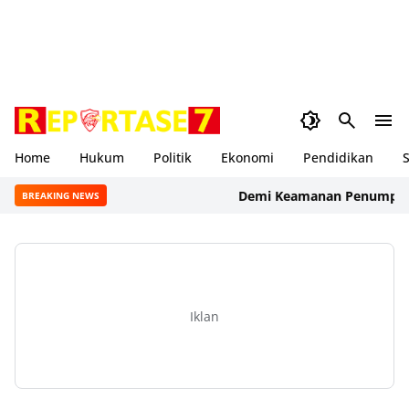
Home
Hukum
Politik
Ekonomi
Pendidikan
S
Demi Keamanan Penumpang, ASDP
BREAKING NEWS
Iklan