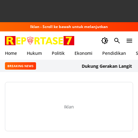
Iklan - Scroll ke bawah untuk melanjutkan
Home
Hukum
Politik
Ekonomi
Pendidikan
S
Dukung Gerakan Langit Biru Ind
BREAKING NEWS
Iklan