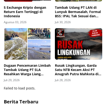
5 Exchange Kripto dengan
Tambak Udang PT LAN di
Return Earn Tertinggi di
Lunyuk Bermasalah, Formal
Indonesia
BSS: IPAL Tak Sesuai dan
Mangrove Dibabat
Agustus 03, 2026
Juli 30, 2026
Dugaan Pencemaran Limbah
Rusak Lingkungan, Garda
Tambak Udang PT SLA
Satu NTB Kecam Aksi PT
Resahkan Warga Liang
Anugrah Putra Mahkota di
Bagek, Biota Laut Mati,
Pantai Babar
Juli 29, 2026
Juli 28, 2026
Anak-Anak Alami Gatal-
Gatal
Failed to load posts.
Berita Terbaru