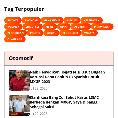
Tag Terpopuler
BUDAYA
EKONOMI
GAYA HIDUP
HUKUM
KESEHATAN
KULINER
LIFE STYLE
NEWS
OPINI
OTOMOTIF
PARIWISATA
PENDIDIKAN
POLITIK
SOSIAL
TEKNOLOGI
WISATA
OLAHRAGA
Otomotif
Naik Penyidikan, Kejati NTB Usut Dugaan
Korupsi Dana Bank NTB Syariah untuk
MXGP 2023
Juli 28, 2026
Klarifikasi Bang Zul Sebut Kasus LSMC
Berbeda dengan MXGP, Saya Dipanggil
Sebagai Saksi
Juli 22, 2026