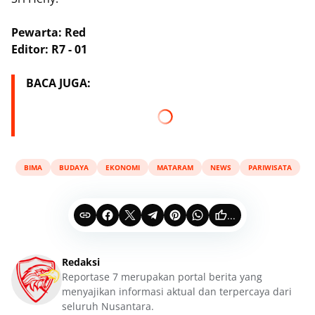
Pewarta: Red
Editor: R7 - 01
BACA JUGA:
BIMA
BUDAYA
EKONOMI
MATARAM
NEWS
PARIWISATA
...
Redaksi
Reportase 7 merupakan portal berita yang
menyajikan informasi aktual dan terpercaya dari
seluruh Nusantara.