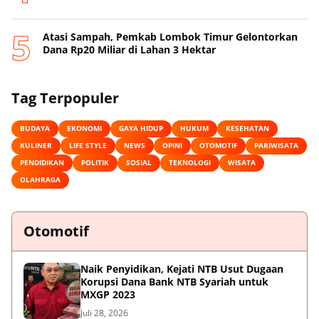
Atasi Sampah, Pemkab Lombok Timur Gelontorkan
Dana Rp20 Miliar di Lahan 3 Hektar
Tag Terpopuler
BUDAYA
EKONOMI
GAYA HIDUP
HUKUM
KESEHATAN
KULINER
LIFE STYLE
NEWS
OPINI
OTOMOTIF
PARIWISATA
PENDIDIKAN
POLITIK
SOSIAL
TEKNOLOGI
WISATA
OLAHRAGA
Otomotif
Naik Penyidikan, Kejati NTB Usut Dugaan
Korupsi Dana Bank NTB Syariah untuk
MXGP 2023
Juli 28, 2026