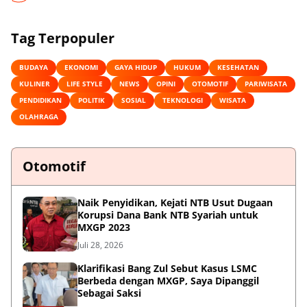
Tag Terpopuler
BUDAYA
EKONOMI
GAYA HIDUP
HUKUM
KESEHATAN
KULINER
LIFE STYLE
NEWS
OPINI
OTOMOTIF
PARIWISATA
PENDIDIKAN
POLITIK
SOSIAL
TEKNOLOGI
WISATA
OLAHRAGA
Otomotif
Naik Penyidikan, Kejati NTB Usut Dugaan
Korupsi Dana Bank NTB Syariah untuk
MXGP 2023
Juli 28, 2026
Klarifikasi Bang Zul Sebut Kasus LSMC
Berbeda dengan MXGP, Saya Dipanggil
Sebagai Saksi