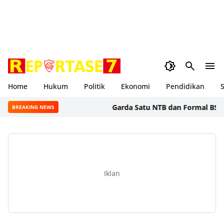
Home
Hukum
Politik
Ekonomi
Pendidikan
S
Garda Satu NTB dan Formal BSS Sorot
BREAKING NEWS
Iklan