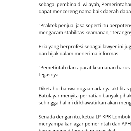
sebagai pembina di wilayah, Pemerintaha
dapat mencereng nama baik daerah dapat d
"Praktek penjual jasa seperti itu berpo
mengacam stabilitas keamanan," terangn
Pria yang berprofesi sebagai lawyer ini j
dan bijak dalam menerima informasi.
"Pemetintah dan aparat keamanan harus t
tegasnya.
Diketahui bahwa dugaan adanya aktifitas p
Batulayar menyita perhatian banyak pihak
sehingga hal ini di khawatirkan akan men
Senada dengan itu, ketua LP-KPK Lombok B
menyampaikan agar pemerintah dan APH s
bergelinding ditemgah masyarakat.