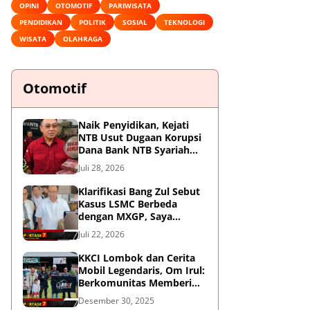
OPINI
OTOMOTIF
PARIWISATA
PENDIDIKAN
POLITIK
SOSIAL
TEKNOLOGI
WISATA
OLAHRAGA
Otomotif
Naik Penyidikan, Kejati
NTB Usut Dugaan Korupsi
Dana Bank NTB Syariah
untuk MXGP 2023
Juli 28, 2026
Klarifikasi Bang Zul Sebut
Kasus LSMC Berbeda
dengan MXGP, Saya
Dipanggil Sebagai Saksi
Juli 22, 2026
KKCI Lombok dan Cerita
Mobil Legendaris, Om Irul:
Berkomunitas Memberi
Manfaat dan Membangun
Desember 30, 2025
Imej Positif