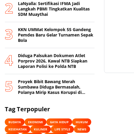
LaNyalla: Sertifikasi IFMA Jadi
Langkah PBMI Tingkatkan Kualitas
SDM Muaythai
KKN UMMat Kelompok 55 Gandeng
Pemdes Baru Gelar Turnamen Sepak
Bola
Diduga Palsukan Dokumen Atlet
Porprov 2026, Kawal NTB Siapkan
Laporan Polisi ke Polda NTB
Proyek Bibit Bawang Merah
Sumbawa Diduga Bermasalah,
Polanya Mirip Kasus Korupsi di
Lobar
Tag Terpopuler
BUDAYA
EKONOMI
GAYA HIDUP
HUKUM
KESEHATAN
KULINER
LIFE STYLE
NEWS