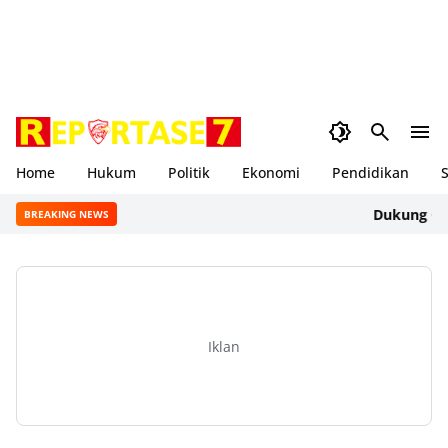
Home
Hukum
Politik
Ekonomi
Pendidikan
S
Dukung Gerakan
BREAKING NEWS
Iklan