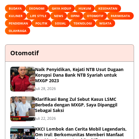
BUDAYA
EKONOMI
GAYA HIDUP
HUKUM
KESEHATAN
KULINER
LIFE STYLE
NEWS
OPINI
OTOMOTIF
PARIWISATA
PENDIDIKAN
POLITIK
SOSIAL
TEKNOLOGI
WISATA
OLAHRAGA
Otomotif
Naik Penyidikan, Kejati NTB Usut Dugaan
Korupsi Dana Bank NTB Syariah untuk
MXGP 2023
Juli 28, 2026
Klarifikasi Bang Zul Sebut Kasus LSMC
Berbeda dengan MXGP, Saya Dipanggil
Sebagai Saksi
Juli 22, 2026
KKCI Lombok dan Cerita Mobil Legendaris,
Om Irul: Berkomunitas Memberi Manfaat