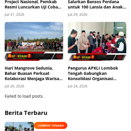
Project Nasional, Pemkab
Salurkan Bansos Perdana
Resmi Luncurkan Uji Coba
untuk 100 Lansia dan Anak
Transfomasi Digitalisasi
Yatim di Kecamatan Sikur
Juli 31, 2026
Juli 29, 2026
Bansos Lewat Portal
Perlinsos
Hari Mangrove Sedunia,
Pengurus APKLI Lombok
Bahar Buasan Perkuat
Tengah Gabungkan
Kolaborasi Menjaga Warisan
Konsolidasi Organisasi
Mangrove Bangka Belitung
dengan Berbagi Kasih ke
Juli 26, 2026
Juli 24, 2026
Anak Yatim
Failed to load posts.
Berita Terbaru
LOMBOK TENGAH