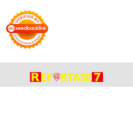
Bersama Membangun Negeri
Tentang Kami
Alamat
Hubungi
Disclaimer
© 2026
Reportase 7
. All rights reserved.