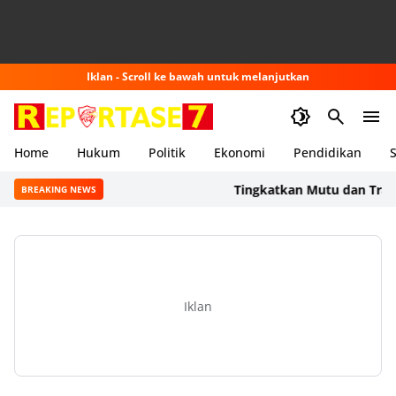
Iklan - Scroll ke bawah untuk melanjutkan
Home
Hukum
Politik
Ekonomi
Pendidikan
S
Tingkatkan Mutu dan Transpar
BREAKING NEWS
Iklan