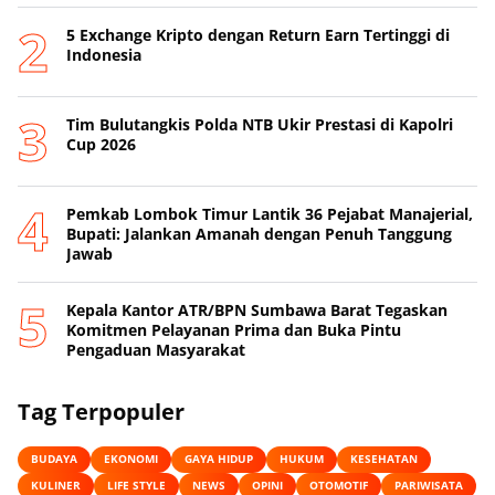
5 Exchange Kripto dengan Return Earn Tertinggi di
Indonesia
Tim Bulutangkis Polda NTB Ukir Prestasi di Kapolri
Cup 2026
Pemkab Lombok Timur Lantik 36 Pejabat Manajerial,
Bupati: Jalankan Amanah dengan Penuh Tanggung
Jawab
Kepala Kantor ATR/BPN Sumbawa Barat Tegaskan
Komitmen Pelayanan Prima dan Buka Pintu
Pengaduan Masyarakat
Tag Terpopuler
BUDAYA
EKONOMI
GAYA HIDUP
HUKUM
KESEHATAN
KULINER
LIFE STYLE
NEWS
OPINI
OTOMOTIF
PARIWISATA