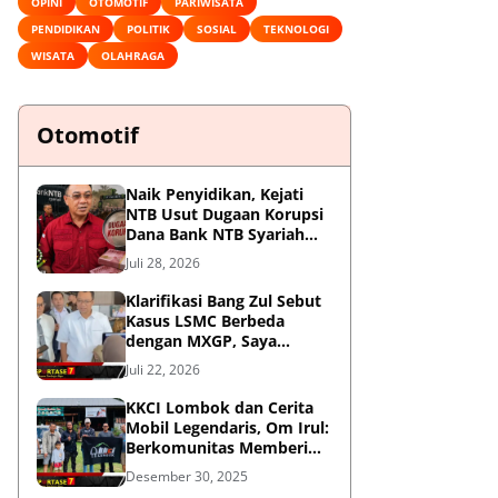
OPINI
OTOMOTIF
PARIWISATA
PENDIDIKAN
POLITIK
SOSIAL
TEKNOLOGI
WISATA
OLAHRAGA
Otomotif
Naik Penyidikan, Kejati
NTB Usut Dugaan Korupsi
Dana Bank NTB Syariah
untuk MXGP 2023
Juli 28, 2026
Klarifikasi Bang Zul Sebut
Kasus LSMC Berbeda
dengan MXGP, Saya
Dipanggil Sebagai Saksi
Juli 22, 2026
KKCI Lombok dan Cerita
Mobil Legendaris, Om Irul:
Berkomunitas Memberi
Manfaat dan Membangun
Desember 30, 2025
Imej Positif