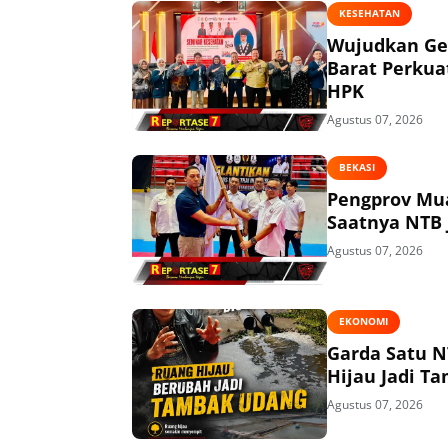
KESEHATAN
Wujudkan Ge
Barat Perkua
HPK
Agustus 07, 2026
BEKASI
Pengprov Mua
Saatnya NTB 
Agustus 07, 2026
EKONOMI
Garda Satu N
Hijau Jadi T
Agustus 07, 2026