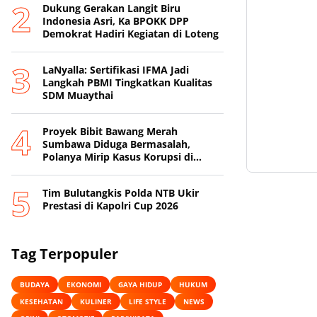
Dukung Gerakan Langit Biru
Indonesia Asri, Ka BPOKK DPP
Demokrat Hadiri Kegiatan di Loteng
LaNyalla: Sertifikasi IFMA Jadi
Langkah PBMI Tingkatkan Kualitas
SDM Muaythai
Proyek Bibit Bawang Merah
Sumbawa Diduga Bermasalah,
Polanya Mirip Kasus Korupsi di
Lobar
Tim Bulutangkis Polda NTB Ukir
Prestasi di Kapolri Cup 2026
Tag Terpopuler
BUDAYA
EKONOMI
GAYA HIDUP
HUKUM
KESEHATAN
KULINER
LIFE STYLE
NEWS