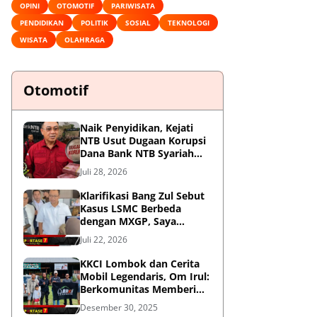
OPINI
OTOMOTIF
PARIWISATA
PENDIDIKAN
POLITIK
SOSIAL
TEKNOLOGI
WISATA
OLAHRAGA
Otomotif
Naik Penyidikan, Kejati
NTB Usut Dugaan Korupsi
Dana Bank NTB Syariah
untuk MXGP 2023
Juli 28, 2026
Klarifikasi Bang Zul Sebut
Kasus LSMC Berbeda
dengan MXGP, Saya
Dipanggil Sebagai Saksi
Juli 22, 2026
KKCI Lombok dan Cerita
Mobil Legendaris, Om Irul:
Berkomunitas Memberi
Manfaat dan Membangun
Desember 30, 2025
Imej Positif