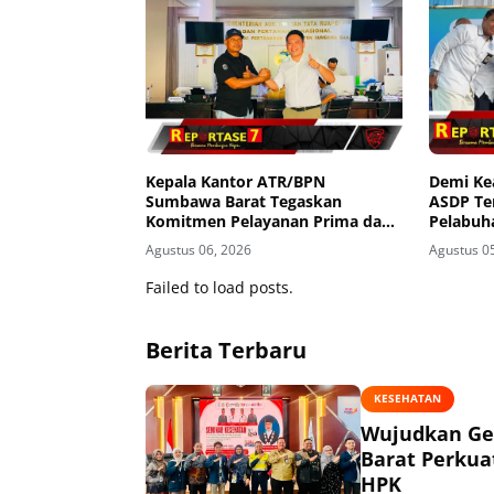
Kepala Kantor ATR/BPN
Demi K
Sumbawa Barat Tegaskan
ASDP Te
Komitmen Pelayanan Prima dan
Pelabuh
Buka Pintu Pengaduan
Agustus 06, 2026
Agustus 0
Masyarakat
Failed to load posts.
Berita Terbaru
KESEHATAN
Wujudkan Ge
Barat Perkua
HPK