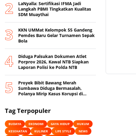
LaNyalla: Sertifikasi IFMA Jadi
Langkah PBMI Tingkatkan Kualitas
SDM Muaythai
KKN UMMat Kelompok 55 Gandeng
Pemdes Baru Gelar Turnamen Sepak
Bola
Diduga Palsukan Dokumen Atlet
Porprov 2026, Kawal NTB Siapkan
Laporan Polisi ke Polda NTB
Proyek Bibit Bawang Merah
Sumbawa Diduga Bermasalah,
Polanya Mirip Kasus Korupsi di
Lobar
Tag Terpopuler
BUDAYA
EKONOMI
GAYA HIDUP
HUKUM
KESEHATAN
KULINER
LIFE STYLE
NEWS