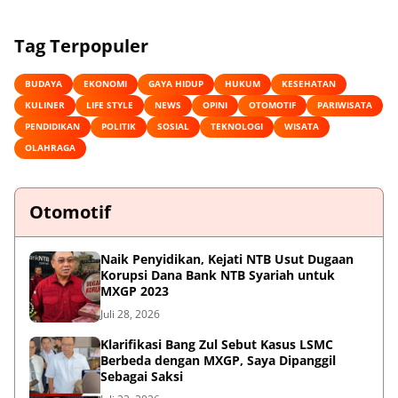
Tag Terpopuler
BUDAYA
EKONOMI
GAYA HIDUP
HUKUM
KESEHATAN
KULINER
LIFE STYLE
NEWS
OPINI
OTOMOTIF
PARIWISATA
PENDIDIKAN
POLITIK
SOSIAL
TEKNOLOGI
WISATA
OLAHRAGA
Otomotif
Naik Penyidikan, Kejati NTB Usut Dugaan
Korupsi Dana Bank NTB Syariah untuk
MXGP 2023
Juli 28, 2026
Klarifikasi Bang Zul Sebut Kasus LSMC
Berbeda dengan MXGP, Saya Dipanggil
Sebagai Saksi