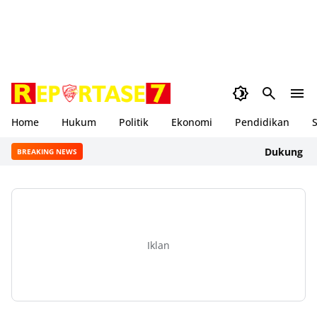
Home
Hukum
Politik
Ekonomi
Pendidikan
S
Dukung Gerakan 
BREAKING NEWS
Iklan