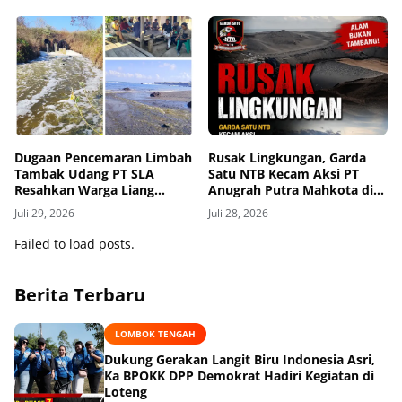
Dugaan Pencemaran Limbah
Rusak Lingkungan, Garda
Tambak Udang PT SLA
Satu NTB Kecam Aksi PT
Resahkan Warga Liang
Anugrah Putra Mahkota di
Bagek, Biota Laut Mati,
Pantai Babar
Juli 29, 2026
Juli 28, 2026
Anak-Anak Alami Gatal-
Gatal
Failed to load posts.
Berita Terbaru
LOMBOK TENGAH
Dukung Gerakan Langit Biru Indonesia Asri,
Ka BPOKK DPP Demokrat Hadiri Kegiatan di
Loteng