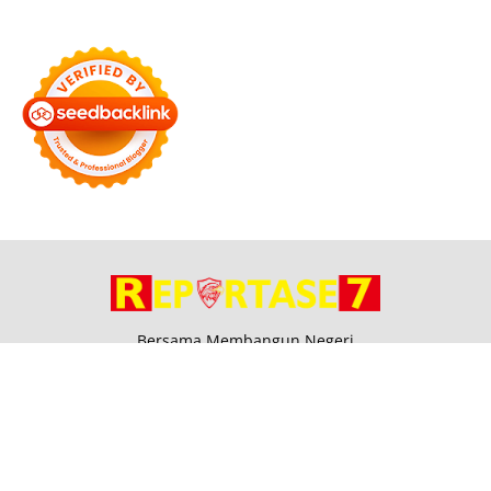
Bersama Membangun Negeri
Tentang Kami
Alamat
Hubungi
Disclaimer
© 2026
Reportase 7
. All rights reserved.