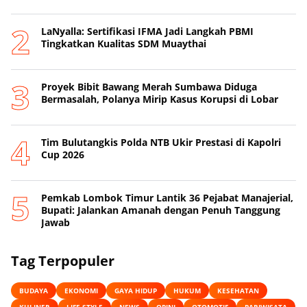
LaNyalla: Sertifikasi IFMA Jadi Langkah PBMI
Tingkatkan Kualitas SDM Muaythai
Proyek Bibit Bawang Merah Sumbawa Diduga
Bermasalah, Polanya Mirip Kasus Korupsi di Lobar
Tim Bulutangkis Polda NTB Ukir Prestasi di Kapolri
Cup 2026
Pemkab Lombok Timur Lantik 36 Pejabat Manajerial,
Bupati: Jalankan Amanah dengan Penuh Tanggung
Jawab
Tag Terpopuler
BUDAYA
EKONOMI
GAYA HIDUP
HUKUM
KESEHATAN
KULINER
LIFE STYLE
NEWS
OPINI
OTOMOTIF
PARIWISATA