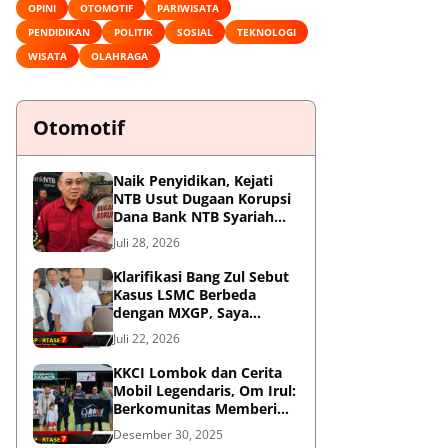
OPINI
OTOMOTIF
PARIWISATA
PENDIDIKAN
POLITIK
SOSIAL
TEKNOLOGI
WISATA
OLAHRAGA
Otomotif
Naik Penyidikan, Kejati
NTB Usut Dugaan Korupsi
Dana Bank NTB Syariah
untuk MXGP 2023
Juli 28, 2026
Klarifikasi Bang Zul Sebut
Kasus LSMC Berbeda
dengan MXGP, Saya
Dipanggil Sebagai Saksi
Juli 22, 2026
KKCI Lombok dan Cerita
Mobil Legendaris, Om Irul:
Berkomunitas Memberi
Manfaat dan Membangun
Desember 30, 2025
Imej Positif