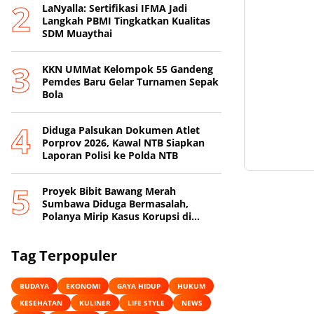
LaNyalla: Sertifikasi IFMA Jadi
Langkah PBMI Tingkatkan Kualitas
SDM Muaythai
KKN UMMat Kelompok 55 Gandeng
Pemdes Baru Gelar Turnamen Sepak
Bola
Diduga Palsukan Dokumen Atlet
Porprov 2026, Kawal NTB Siapkan
Laporan Polisi ke Polda NTB
Proyek Bibit Bawang Merah
Sumbawa Diduga Bermasalah,
Polanya Mirip Kasus Korupsi di
Lobar
Tag Terpopuler
BUDAYA
EKONOMI
GAYA HIDUP
HUKUM
KESEHATAN
KULINER
LIFE STYLE
NEWS