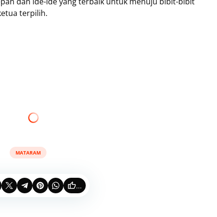
epan dan ide-ide yang terbaik untuk menuju bibit-bibit
etua terpilih.
MATARAM
...